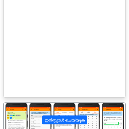
ഇൻസ്റ്റാൾ ചെയ്യുക
पिछला
अगला