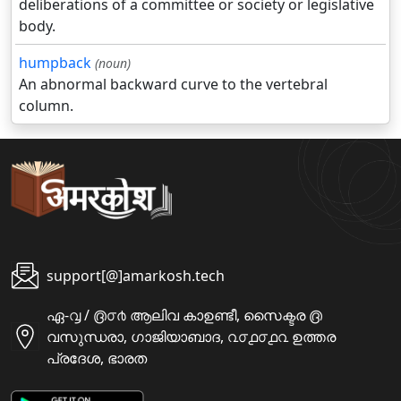
deliberations of a committee or society or legislative
body.
humpback
(noun)
An abnormal backward curve to the vertebral
column.
support[@]amarkosh.tech
ഏ-൮ / ൫൦൪ ആലിവ കാഉണ്ടീ, സൈക്ടര ൫
വസുന്ധരാ, ഗാജിയാബാദ, ൨൦൧൦൧൨ ഉത്തര
പ്രദേശ, ഭാരത