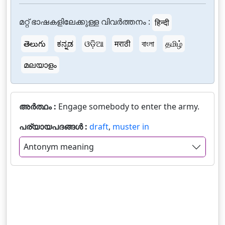
മറ്റ് ഭാഷകളിലേക്കുള്ള വിവർത്തനം :
हिन्दी
తెలుగు
ಕನ್ನಡ
ଓଡ଼ିଆ
मराठी
বাংলা
தமிழ்
മലയാളം
അർത്ഥം :
Engage somebody to enter the army.
പര്യായപദങ്ങൾ :
draft
,
muster in
Antonym meaning