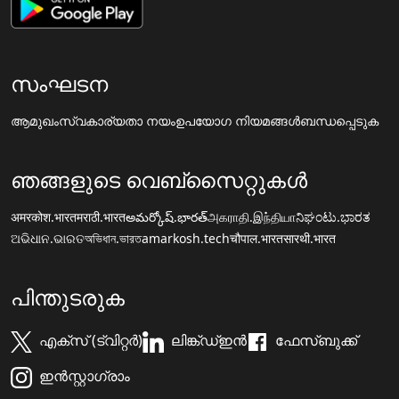
സംഘടന
ആമുഖം
സ്വകാര്യതാ നയം
ഉപയോഗ നിയമങ്ങൾ
ബന്ധപ്പെടുക
ഞങ്ങളുടെ വെബ്സൈറ്റുകൾ
अमरकोश.भारत
मराठी.भारत
అమర్కోష్.భారత్
அகராதி.இந்தியா
ನಿಘಂಟು.ಭಾರತ
ଅଭିଧାନ.ଭାରତ
অভিধান.ভারত
amarkosh.tech
चौपाल.भारत
सारथी.भारत
പിന്തുടരുക
എക്സ് (ട്വിറ്റർ)
ലിങ്ക്ഡ്ഇൻ
ഫേസ്ബുക്ക്
ഇൻസ്റ്റാഗ്രാം