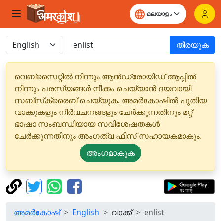
തിരയുക
വെബ്‌സൈറ്റിൽ നിന്നും ആൻഡ്രോയിഡ് ആപ്പിൽ
നിന്നും പരസ്യങ്ങൾ നീക്കം ചെയ്യാൻ ദയവായി
സബ്‌സ്‌ക്രൈബ് ചെയ്യുക. അമർകോഷിൽ പുതിയ
വാക്കുകളും നിർവചനങ്ങളും ചേർക്കുന്നതിനും മറ്റ്
ഭാഷാ സംബന്ധിയായ സവിശേഷതകൾ
ചേർക്കുന്നതിനും അംഗത്വ ഫീസ് സഹായകമാകും.
അംഗമാകുക
അമർകോഷ്
English
വാക്ക്
enlist