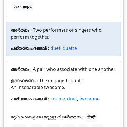
മലയാളം
അർത്ഥം :
Two performers or singers who
perform together.
പര്യായപദങ്ങൾ :
duet
,
duette
അർത്ഥം :
A pair who associate with one another.
ഉദാഹരണം :
The engaged couple.
An inseparable twosome.
പര്യായപദങ്ങൾ :
couple
,
duet
,
twosome
മറ്റ് ഭാഷകളിലേക്കുള്ള വിവർത്തനം :
हिन्दी