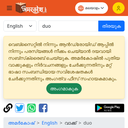
തിരയുക
വെബ്‌സൈറ്റിൽ നിന്നും ആൻഡ്രോയിഡ് ആപ്പിൽ
നിന്നും പരസ്യങ്ങൾ നീക്കം ചെയ്യാൻ ദയവായി
സബ്‌സ്‌ക്രൈബ് ചെയ്യുക. അമർകോഷിൽ പുതിയ
വാക്കുകളും നിർവചനങ്ങളും ചേർക്കുന്നതിനും മറ്റ്
ഭാഷാ സംബന്ധിയായ സവിശേഷതകൾ
ചേർക്കുന്നതിനും അംഗത്വ ഫീസ് സഹായകമാകും.
അംഗമാകുക
അമർകോഷ്
English
വാക്ക്
duo