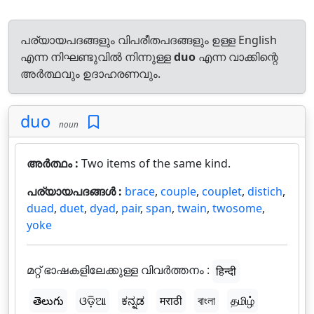
പര്യായപദങ്ങളും വിപരീതപദങ്ങളും ഉള്ള English
എന്ന നിഘണ്ടുവിൽ നിന്നുള്ള
duo
എന്ന വാക്കിന്റെ
അർത്ഥവും ഉദാഹരണവും.
duo
noun
അർത്ഥം :
Two items of the same kind.
പര്യായപദങ്ങൾ :
brace
,
couple
,
couplet
,
distich
,
duad
,
duet
,
dyad
,
pair
,
span
,
twain
,
twosome
,
yoke
മറ്റ് ഭാഷകളിലേക്കുള്ള വിവർത്തനം :
हिन्दी
తెలుగు
ଓଡ଼ିଆ
ಕನ್ನಡ
मराठी
বাংলা
தமிழ்