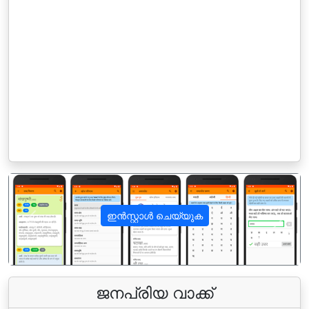
ഇൻസ്റ്റാൾ ചെയ്യുക
पिछला
अगला
ജനപ്രിയ വാക്ക്