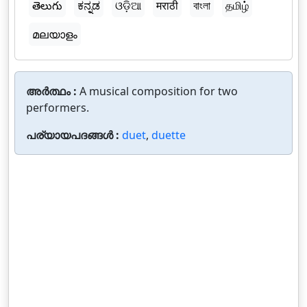
తెలుగు
ಕನ್ನಡ
ଓଡ଼ିଆ
मराठी
বাংলা
தமிழ்
മലയാളം
അർത്ഥം :
A musical composition for two
performers.
പര്യായപദങ്ങൾ :
duet
,
duette