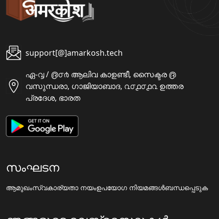
support[@]amarkosh.tech
ഏ-൮ / ൫൦൪ ആലിവ കാഉണ്ടീ, സൈക്ടര ൫
വസുന്ധരാ, ഗാജിയാബാദ, ൨൦൧൦൧൨ ഉത്തര
പ്രദേശ, ഭാരത
സംഘടന
ആമുഖം
സ്വകാര്യതാ നയം
ഉപയോഗ നിയമങ്ങൾ
ബന്ധപ്പെടുക