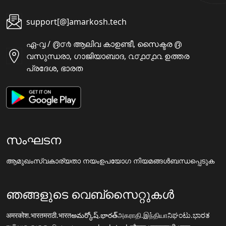
support[@]amarkosh.tech
ഏ-൮ / ൫൦൪ ആലിവ കാഉണ്ടീ, സൈക്ടര ൫
വസുന്ധരാ, ഗാജിയാബാദ, ൨൦൧൦൧൨ ഉത്തര
പ്രദേശ, ഭാരത
സംഘടന
ആമുഖം
സ്വകാര്യതാ നയം
ഉപയോഗ നിയമങ്ങൾ
ബന്ധപ്പെടുക
ഞങ്ങളുടെ വെബ്സൈറ്റുകൾ
अमरकोश.भारत
मराठी.भारत
అమర్కోష్.భారత్
அகராதி.இந்தியா
ನಿಘಂಟು.ಭಾರತ