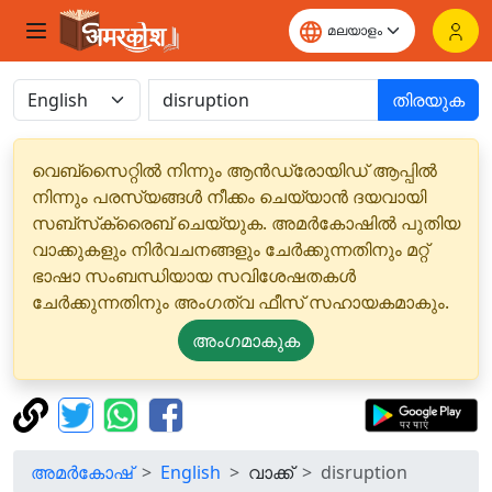
തിരയുക
വെബ്‌സൈറ്റിൽ നിന്നും ആൻഡ്രോയിഡ് ആപ്പിൽ
നിന്നും പരസ്യങ്ങൾ നീക്കം ചെയ്യാൻ ദയവായി
സബ്‌സ്‌ക്രൈബ് ചെയ്യുക. അമർകോഷിൽ പുതിയ
വാക്കുകളും നിർവചനങ്ങളും ചേർക്കുന്നതിനും മറ്റ്
ഭാഷാ സംബന്ധിയായ സവിശേഷതകൾ
ചേർക്കുന്നതിനും അംഗത്വ ഫീസ് സഹായകമാകും.
അംഗമാകുക
അമർകോഷ്
English
വാക്ക്
disruption