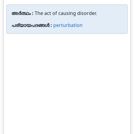
അർത്ഥം :
The act of causing disorder.
പര്യായപദങ്ങൾ :
perturbation