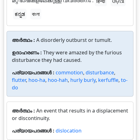
മറ്റ് ഭാഷകളിലേക്കുള്ള വിവർത്തനം :
हिन्दी
ଓଡ଼ିଆ
ಕನ್ನಡ
বাংলা
അർത്ഥം :
A disorderly outburst or tumult.
ഉദാഹരണം :
They were amazed by the furious
disturbance they had caused.
പര്യായപദങ്ങൾ :
commotion
,
disturbance
,
flutter
,
hoo-ha
,
hoo-hah
,
hurly burly
,
kerfuffle
,
to-
do
അർത്ഥം :
An event that results in a displacement
or discontinuity.
പര്യായപദങ്ങൾ :
dislocation