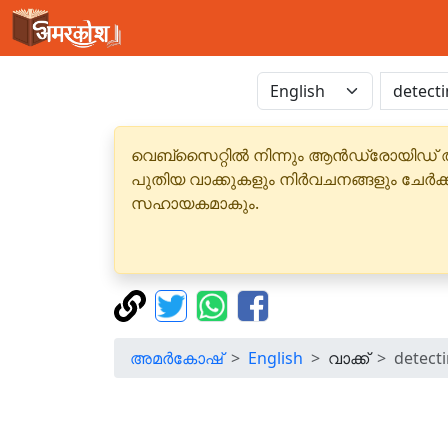
വെബ്‌സൈറ്റിൽ നിന്നും ആൻഡ്രോയിഡ് 
പുതിയ വാക്കുകളും നിർവചനങ്ങളും ചേർക
സഹായകമാകും.
അമർകോഷ്
English
വാക്ക്
detect