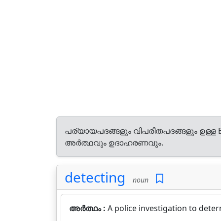
പര്യായപദങ്ങളും വിപരീതപദങ്ങളും ഉള്ള E
അർത്ഥവും ഉദാഹരണവും.
detecting
noun
അർത്ഥം :
A police investigation to dete