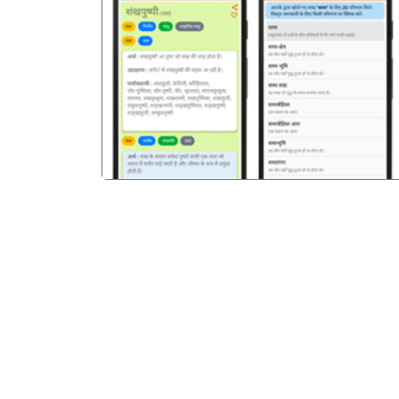
पिछला