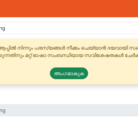
ആപ്പിൽ നിന്നും പരസ്യങ്ങൾ നീക്കം ചെയ്യാൻ ദയവായി
്കുന്നതിനും മറ്റ് ഭാഷാ സംബന്ധിയായ സവിശേഷതകൾ ചേർക
അംഗമാകുക
ing