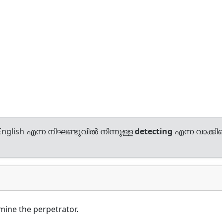
nglish എന്ന നിഘണ്ടുവിൽ നിന്നുള്ള
detecting
എന്ന വാക്കിന
rmine the perpetrator.