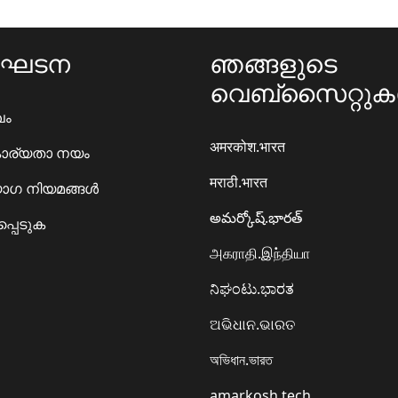
ംഘടന
ഞങ്ങളുടെ
വെബ്സൈറ്റു
ഖം
अमरकोश.भारत
ാര്യതാ നയം
मराठी.भारत
ഗ നിയമങ്ങൾ
అమర్కోష్.భారత్
്പെടുക
அகராதி.இந்தியா
ನಿಘಂಟು.ಭಾರತ
ଅଭିଧାନ.ଭାରତ
অভিধান.ভারত
amarkosh.tech