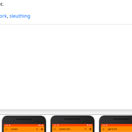
t.
ork
,
sleuthing