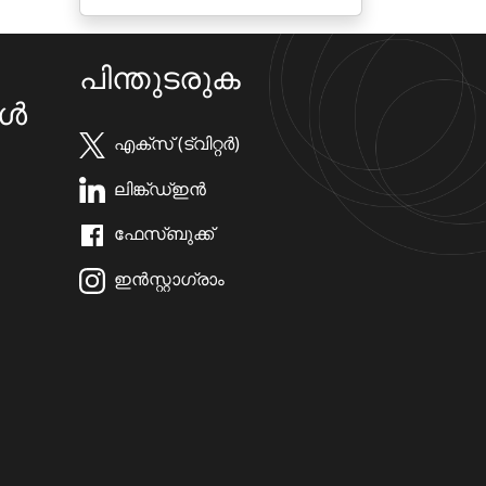
പിന്തുടരുക
കൾ
എക്സ് (ട്വിറ്റർ)
ലിങ്ക്ഡ്ഇൻ
ഫേസ്ബുക്ക്
ഇൻസ്റ്റാഗ്രാം