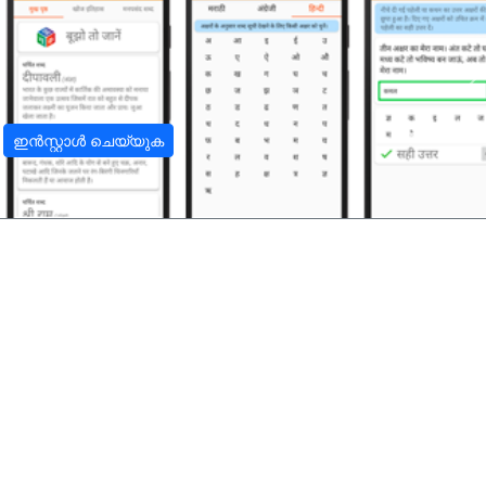
अ
ഇൻസ്റ്റാൾ ചെയ്യുക