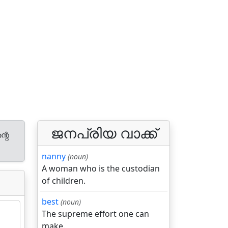
ജനപ്രിയ വാക്ക്
്റെ
nanny
(noun)
A woman who is the custodian
of children.
best
(noun)
The supreme effort one can
make.