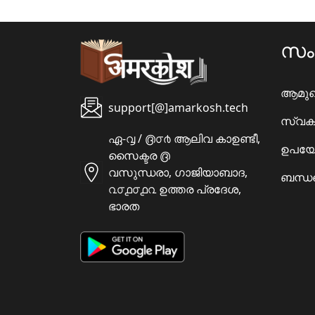
സ
ആമു
support[@]amarkosh.tech
സ്വക
ഏ-൮ / ൫൦൪ ആലിവ കാഉണ്ടീ,
ഉപയോ
സൈക്ടര ൫
വസുന്ധരാ, ഗാജിയാബാദ,
ബന്ധപ
൨൦൧൦൧൨ ഉത്തര പ്രദേശ,
ഭാരത