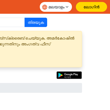
ലോഗിൻ
തിരയുക
 സബ്‌സ്‌ക്രൈബ് ചെയ്യുക. അമർകോഷിൽ
്കുന്നതിനും അംഗത്വ ഫീസ്