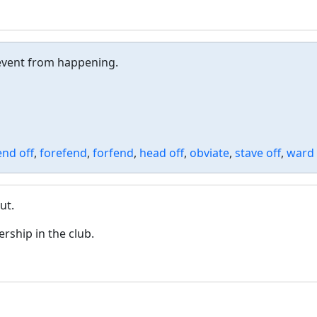
revent from happening.
end off
,
forefend
,
forfend
,
head off
,
obviate
,
stave off
,
ward 
ut.
ship in the club.