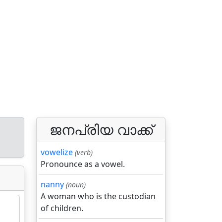
ജനപ്രിയ വാക്ക്
vowelize
(verb)
Pronounce as a vowel.
nanny
(noun)
A woman who is the custodian
of children.