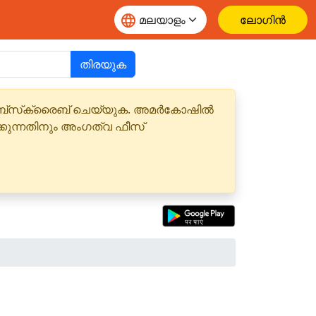
ലോഗിൻ
തിരയുക
 സബ്‌സ്‌ക്രൈബ് ചെയ്യുക. അമർകോഷിൽ
്കുന്നതിനും അംഗത്വ ഫീസ്