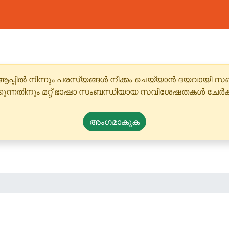
ആപ്പിൽ നിന്നും പരസ്യങ്ങൾ നീക്കം ചെയ്യാൻ ദയവായി
്കുന്നതിനും മറ്റ് ഭാഷാ സംബന്ധിയായ സവിശേഷതകൾ ചേർക
അംഗമാകുക