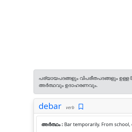
പര്യായപദങ്ങളും വിപരീതപദങ്ങളും ഉള്ള E
അർത്ഥവും ഉദാഹരണവും.
debar
verb
അർത്ഥം :
Bar temporarily. From school, of