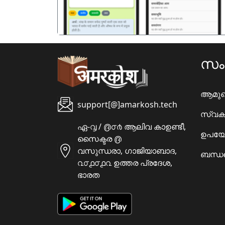
സ
ആമു
support[@]amarkosh.tech
സ്വക
ഏ-൮ / ൫൦൪ ആലിവ കാഉണ്ടീ,
ഉപയോ
സൈക്ടര ൫
വസുന്ധരാ, ഗാജിയാബാദ,
ബന്ധപ
൨൦൧൦൧൨ ഉത്തര പ്രദേശ,
ഭാരത