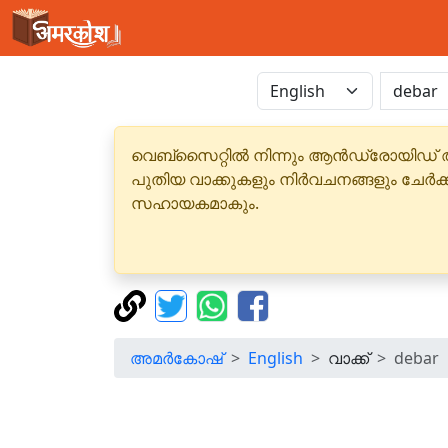
വെബ്‌സൈറ്റിൽ നിന്നും ആൻഡ്രോയിഡ് 
പുതിയ വാക്കുകളും നിർവചനങ്ങളും ചേർക
സഹായകമാകും.
അമർകോഷ്
English
വാക്ക്
debar