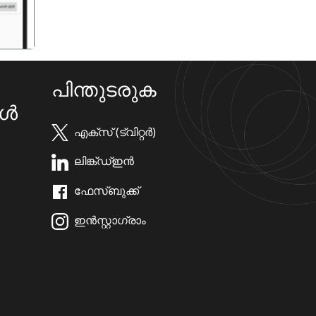
പിന്തുടരുക
കൾ
എക്സ് (ട്വിറ്റർ)
ലിങ്ക്ഡ്ഇൻ
ഫേസ്ബുക്ക്
ഇൻസ്റ്റാഗ്രാം