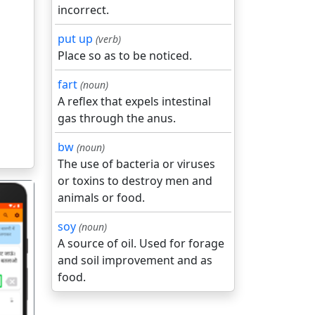
incorrect.
put up
(verb)
Place so as to be noticed.
fart
(noun)
A reflex that expels intestinal
gas through the anus.
bw
(noun)
The use of bacteria or viruses
or toxins to destroy men and
animals or food.
soy
(noun)
A source of oil. Used for forage
and soil improvement and as
food.
गला