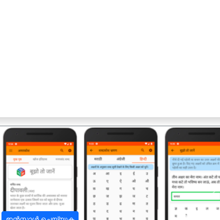
अ
ഇൻസ്റ്റാൾ ചെയ്യുക