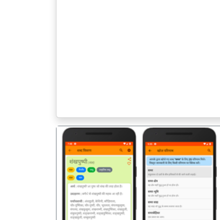
पिछला