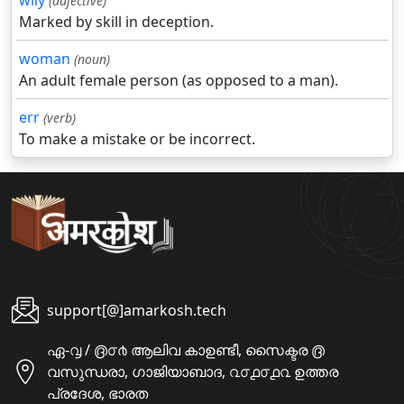
wily
(adjective)
Marked by skill in deception.
woman
(noun)
An adult female person (as opposed to a man).
err
(verb)
To make a mistake or be incorrect.
support[@]amarkosh.tech
ഏ-൮ / ൫൦൪ ആലിവ കാഉണ്ടീ, സൈക്ടര ൫
വസുന്ധരാ, ഗാജിയാബാദ, ൨൦൧൦൧൨ ഉത്തര
പ്രദേശ, ഭാരത