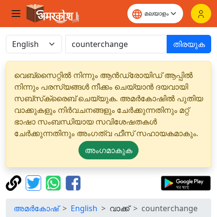
തിരയുക
വെബ്‌സൈറ്റിൽ നിന്നും ആൻഡ്രോയിഡ് ആപ്പിൽ
നിന്നും പരസ്യങ്ങൾ നീക്കം ചെയ്യാൻ ദയവായി
സബ്‌സ്‌ക്രൈബ് ചെയ്യുക. അമർകോഷിൽ പുതിയ
വാക്കുകളും നിർവചനങ്ങളും ചേർക്കുന്നതിനും മറ്റ്
ഭാഷാ സംബന്ധിയായ സവിശേഷതകൾ
ചേർക്കുന്നതിനും അംഗത്വ ഫീസ് സഹായകമാകും.
അംഗമാകുക
അമർകോഷ്
English
വാക്ക്
counterchange