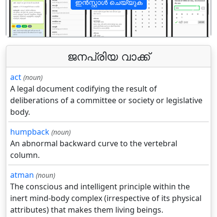
ഇൻസ്റ്റാൾ ചെയ്യുക
पिछला
अगला
ജനപ്രിയ വാക്ക്
act
(noun)
A legal document codifying the result of
deliberations of a committee or society or legislative
body.
humpback
(noun)
An abnormal backward curve to the vertebral
column.
atman
(noun)
The conscious and intelligent principle within the
inert mind-body complex (irrespective of its physical
attributes) that makes them living beings.