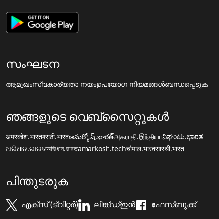
സംഘടന
ആമുഖം
സ്വകാര്യതാ നയം
ഉപയോഗ നിയമങ്ങൾ
ബന്ധപ്പെടുക
ഞങ്ങളുടെ വെബ്സൈറ്റുകൾ
अमरकोश.भारत
मराठी.भारत
అమర్కోష్.భారత్
அகராதி.இந்தியா
ನಿಘಂಟು.ಭಾರತ
ଅଭିଧାନ.ଭାରତ
অভিধান.ভারত
amarkosh.tech
चौपाल.भारत
सारथी.भारत
പിന്തുടരുക
എക്സ് (ട്വിറ്റർ)
ലിങ്ക്ഡ്ഇൻ
ഫേസ്ബുക്ക്