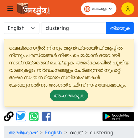
തിരയുക
വെബ്‌സൈറ്റിൽ നിന്നും ആൻഡ്രോയിഡ് ആപ്പിൽ
നിന്നും പരസ്യങ്ങൾ നീക്കം ചെയ്യാൻ ദയവായി
സബ്‌സ്‌ക്രൈബ് ചെയ്യുക. അമർകോഷിൽ പുതിയ
വാക്കുകളും നിർവചനങ്ങളും ചേർക്കുന്നതിനും മറ്റ്
ഭാഷാ സംബന്ധിയായ സവിശേഷതകൾ
ചേർക്കുന്നതിനും അംഗത്വ ഫീസ് സഹായകമാകും.
അംഗമാകുക
അമർകോഷ്
English
വാക്ക്
clustering