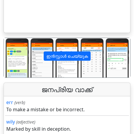
ഇൻസ്റ്റാൾ ചെയ്യുക
पिछला
अगला
ജനപ്രിയ വാക്ക്
err
(verb)
To make a mistake or be incorrect.
wily
(adjective)
Marked by skill in deception.