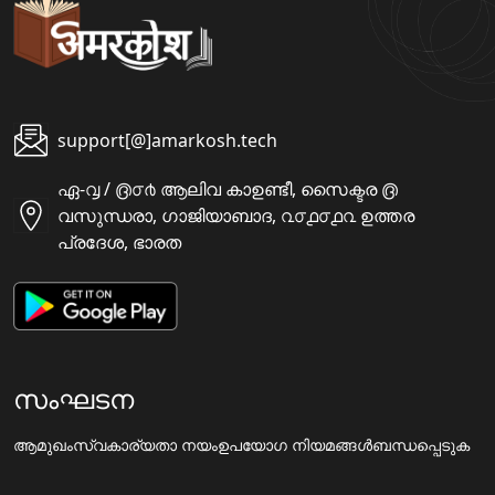
support[@]amarkosh.tech
ഏ-൮ / ൫൦൪ ആലിവ കാഉണ്ടീ, സൈക്ടര ൫
വസുന്ധരാ, ഗാജിയാബാദ, ൨൦൧൦൧൨ ഉത്തര
പ്രദേശ, ഭാരത
സംഘടന
ആമുഖം
സ്വകാര്യതാ നയം
ഉപയോഗ നിയമങ്ങൾ
ബന്ധപ്പെടുക