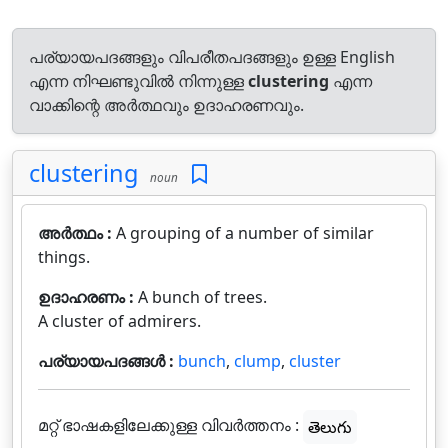
പര്യായപദങ്ങളും വിപരീതപദങ്ങളും ഉള്ള English
എന്ന നിഘണ്ടുവിൽ നിന്നുള്ള
clustering
എന്ന
വാക്കിന്റെ അർത്ഥവും ഉദാഹരണവും.
clustering
noun
അർത്ഥം :
A grouping of a number of similar
things.
ഉദാഹരണം :
A bunch of trees.
A cluster of admirers.
പര്യായപദങ്ങൾ :
bunch
,
clump
,
cluster
മറ്റ് ഭാഷകളിലേക്കുള്ള വിവർത്തനം :
తెలుగు