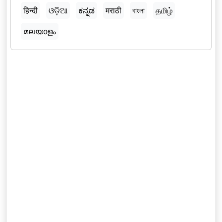
हिन्दी
ଓଡ଼ିଆ
ಕನ್ನಡ
मराठी
বাংলা
தமிழ்
മലയാളം