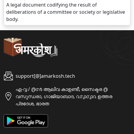
A legal document codifying the result of
deliberations of a committee or society or legislative
body.
support[@]amarkosh.tech
ഏ-൮ / ൫൦൪ ആലിവ കാഉണ്ടീ, സൈക്ടര ൫
വസുന്ധരാ, ഗാജിയാബാദ, ൨൦൧൦൧൨ ഉത്തര
പ്രദേശ, ഭാരത