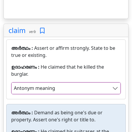
claim
verb
അർത്ഥം :
Assert or affirm strongly. State to be
true or existing.
ഉദാഹരണം :
He claimed that he killed the
burglar.
Antonym meaning
അർത്ഥം :
Demand as being one's due or
property. Assert one's right or title to.
ഉദാഹരണം :
He claimed his suitcases at the