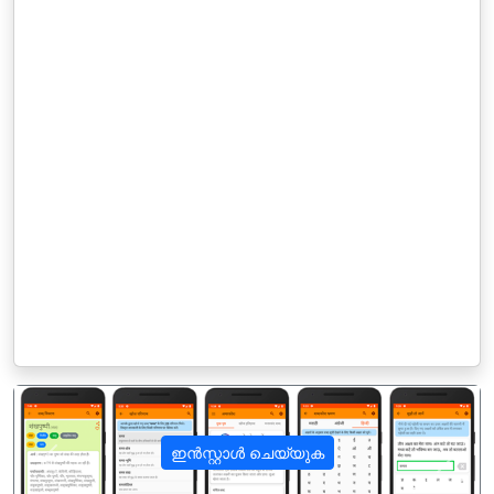
ഇൻസ്റ്റാൾ ചെയ്യുക
पिछला
अगला