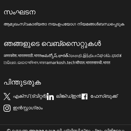
സംഘടന
ആമുഖം
സ്വകാര്യതാ നയം
ഉപയോഗ നിയമങ്ങൾ
ബന്ധപ്പെടുക
ഞങ്ങളുടെ വെബ്സൈറ്റുകൾ
अमरकोश.भारत
मराठी.भारत
అమర్కోష్.భారత్
அகராதி.இந்தியா
ನಿಘಂಟು.ಭಾರತ
ଅଭିଧାନ.ଭାରତ
অভিধান.ভারত
amarkosh.tech
चौपाल.भारत
सारथी.भारत
പിന്തുടരുക
എക്സ് (ട്വിറ്റർ)
ലിങ്ക്ഡ്ഇൻ
ഫേസ്ബുക്ക്
ഇൻസ്റ്റാഗ്രാം
© ൨൦൨൬ അമരകോശ ലിംഗ്വിസ്ടിക്സ പ്രാ॰ ലിമിടേഡ