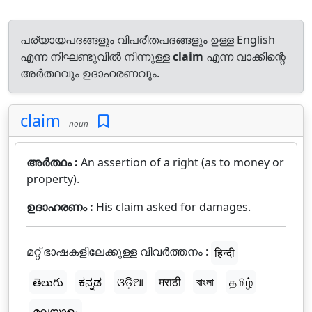
പര്യായപദങ്ങളും വിപരീതപദങ്ങളും ഉള്ള English
എന്ന നിഘണ്ടുവിൽ നിന്നുള്ള
claim
എന്ന വാക്കിന്റെ
അർത്ഥവും ഉദാഹരണവും.
claim
noun
അർത്ഥം :
An assertion of a right (as to money or
property).
ഉദാഹരണം :
His claim asked for damages.
മറ്റ് ഭാഷകളിലേക്കുള്ള വിവർത്തനം :
हिन्दी
తెలుగు
ಕನ್ನಡ
ଓଡ଼ିଆ
मराठी
বাংলা
தமிழ்
മലയാളം