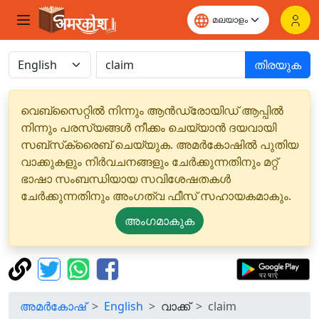
തിരയുക
വെബ്‌സൈറ്റിൽ നിന്നും ആൻഡ്രോയിഡ് ആപ്പിൽ
നിന്നും പരസ്യങ്ങൾ നീക്കം ചെയ്യാൻ ദയവായി
സബ്‌സ്‌ക്രൈബ് ചെയ്യുക. അമർകോഷിൽ പുതിയ
വാക്കുകളും നിർവചനങ്ങളും ചേർക്കുന്നതിനും മറ്റ്
ഭാഷാ സംബന്ധിയായ സവിശേഷതകൾ
ചേർക്കുന്നതിനും അംഗത്വ ഫീസ് സഹായകമാകും.
അംഗമാകുക
അമർകോഷ്
English
വാക്ക്
claim