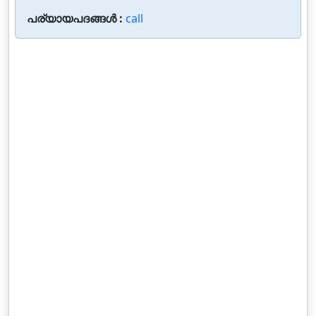
പര്യായപദങ്ങൾ :
call