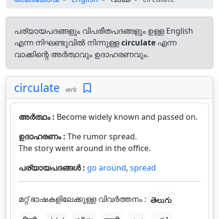
പര്യായപദങ്ങളും വിപരീതപദങ്ങളും ഉള്ള English
എന്ന നിഘണ്ടുവിൽ നിന്നുള്ള
circulate
എന്ന
വാക്കിന്റെ അർത്ഥവും ഉദാഹരണവും.
circulate
verb
അർത്ഥം :
Become widely known and passed on.
ഉദാഹരണം :
The rumor spread.
The story went around in the office.
പര്യായപദങ്ങൾ :
go around
,
spread
മറ്റ് ഭാഷകളിലേക്കുള്ള വിവർത്തനം :
తెలుగు