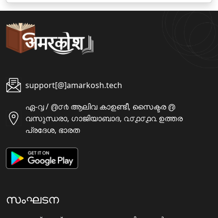
support[@]amarkosh.tech
ഏ-൮ / ൫൦൪ ആലിവ കാഉണ്ടീ, സൈക്ടര ൫
വസുന്ധരാ, ഗാജിയാബാദ, ൨൦൧൦൧൨ ഉത്തര
പ്രദേശ, ഭാരത
സംഘടന