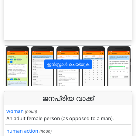
ഇൻസ്റ്റാൾ ചെയ്യുക
पिछला
अगला
ജനപ്രിയ വാക്ക്
woman
(noun)
An adult female person (as opposed to a man).
human action
(noun)