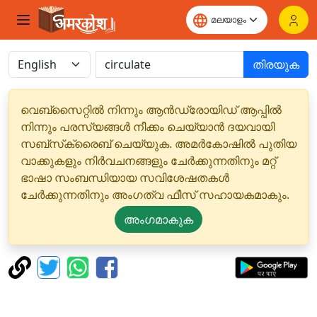
തിരയുക
വെബ്‌സൈറ്റിൽ നിന്നും ആൻഡ്രോയിഡ് ആപ്പിൽ
നിന്നും പരസ്യങ്ങൾ നീക്കം ചെയ്യാൻ ദയവായി
സബ്‌സ്‌ക്രൈബ് ചെയ്യുക. അമർകോഷിൽ പുതിയ
വാക്കുകളും നിർവചനങ്ങളും ചേർക്കുന്നതിനും മറ്റ്
ഭാഷാ സംബന്ധിയായ സവിശേഷതകൾ
ചേർക്കുന്നതിനും അംഗത്വ ഫീസ് സഹായകമാകും.
അംഗമാകുക