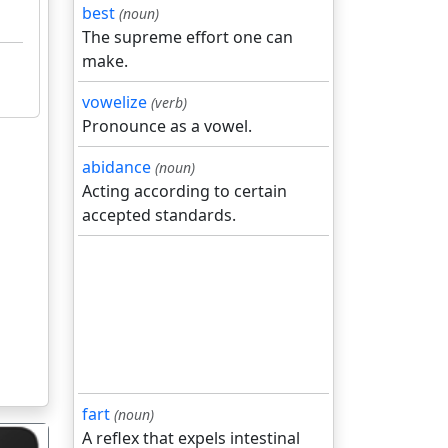
best
(noun)
The supreme effort one can
make.
vowelize
(verb)
Pronounce as a vowel.
abidance
(noun)
Acting according to certain
accepted standards.
fart
(noun)
A reflex that expels intestinal