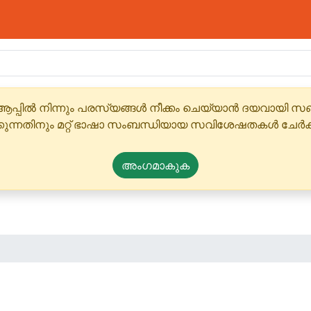
ആപ്പിൽ നിന്നും പരസ്യങ്ങൾ നീക്കം ചെയ്യാൻ ദയവായി
്കുന്നതിനും മറ്റ് ഭാഷാ സംബന്ധിയായ സവിശേഷതകൾ ചേർക
അംഗമാകുക