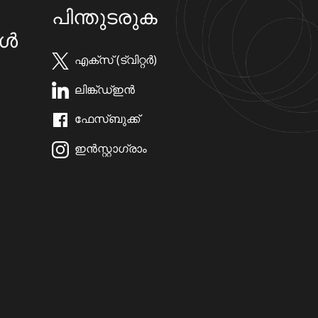
പിന്തുടരുക
കൾ
എക്സ് (ട്വിറ്റർ)
ലിങ്ക്ഡ്ഇൻ
ഫേസ്ബുക്ക്
ഇൻസ്റ്റാഗ്രാം