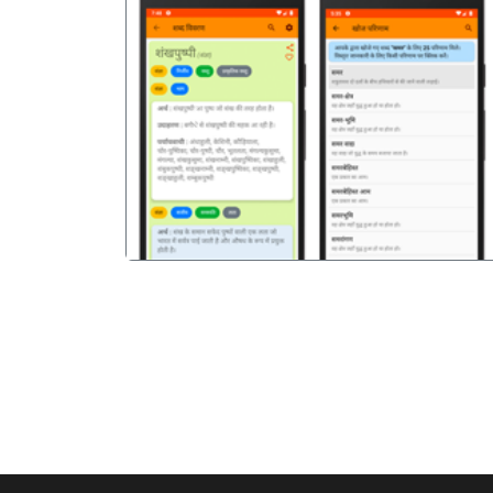
पिछला