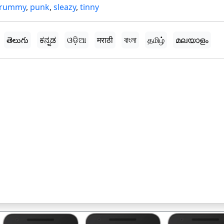
crummy
,
punk
,
sleazy
,
tinny
తెలుగు
ಕನ್ನಡ
ଓଡ଼ିଆ
मराठी
বাংলা
தமிழ்
മലയാളം