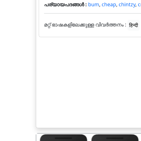
പര്യായപദങ്ങൾ :
bum
,
cheap
,
chintzy
,
മറ്റ് ഭാഷകളിലേക്കുള്ള വിവർത്തനം :
हिन्दी