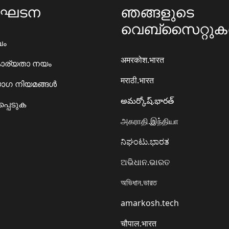
ംഘടന
ഞങ്ങളുടെ
വെബ്സൈറ്റു
ഖം
अमरकोश.भारत
ാര്യതാ നയം
मराठी.भारत
ഗ നിയമങ്ങൾ
అమర్కోష్.భారత్
്പെടുക
அகராதி.இந்தியா
ನಿಘಂಟು.ಭಾರತ
ଅଭିଧାନ.ଭାରତ
অভিধান.ভারত
amarkosh.tech
चौपाल.भारत