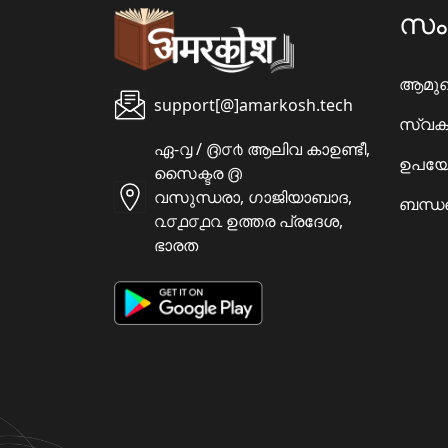
സ
ആമു
support[@]amarkosh.tech
സ്വക
ഏ-൮ / ൫൦൪ ആലിവ കാഉണ്ടീ,
ഉപയോ
സൈക്ടര ൫
വസുന്ധരാ, ഗാജിയാബാദ,
ബന്ധപ
൨൦൧൦൧൨ ഉത്തര പ്രദേശ,
ഭാരത