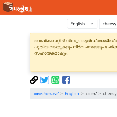
വെബ്‌സൈറ്റിൽ നിന്നും ആൻഡ്രോയിഡ് 
പുതിയ വാക്കുകളും നിർവചനങ്ങളും ചേർക
സഹായകമാകും.
അമർകോഷ്
English
വാക്ക്
cheesy