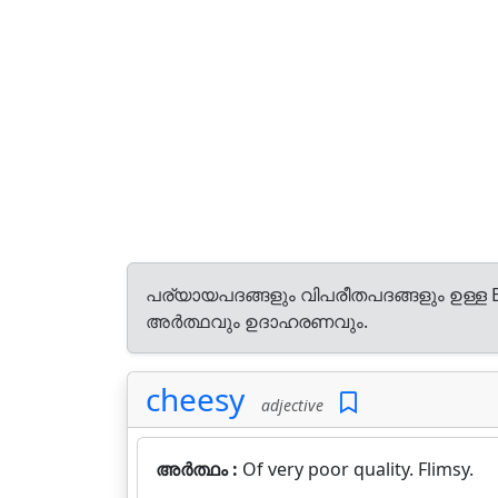
പര്യായപദങ്ങളും വിപരീതപദങ്ങളും ഉള്ള E
അർത്ഥവും ഉദാഹരണവും.
cheesy
adjective
അർത്ഥം :
Of very poor quality. Flimsy.