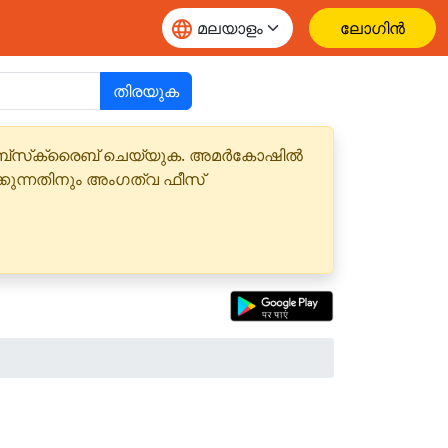
ലോഗിൻ
തിരയുക
 സബ്‌സ്‌ക്രൈബ് ചെയ്യുക. അമർകോഷിൽ
്കുന്നതിനും അംഗത്വ ഫീസ്