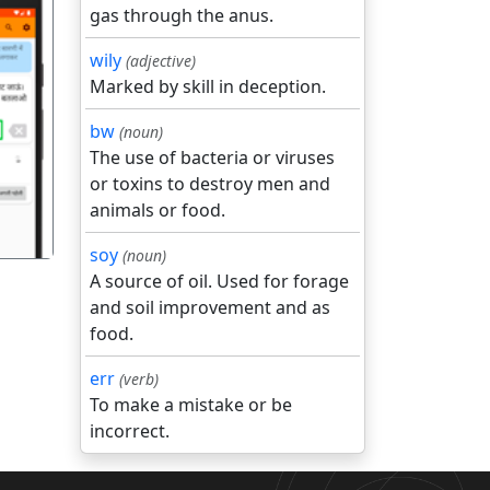
gas through the anus.
wily
(adjective)
Marked by skill in deception.
गला
bw
(noun)
The use of bacteria or viruses
or toxins to destroy men and
animals or food.
soy
(noun)
A source of oil. Used for forage
and soil improvement and as
food.
err
(verb)
To make a mistake or be
incorrect.