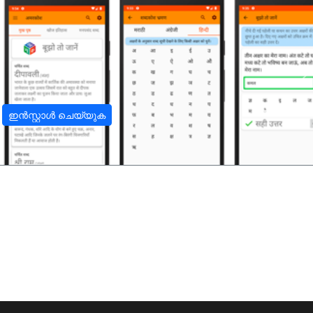
अ
ഇൻസ്റ്റാൾ ചെയ്യുക