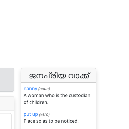
ജനപ്രിയ വാക്ക്
nanny
(noun)
A woman who is the custodian
of children.
put up
(verb)
Place so as to be noticed.