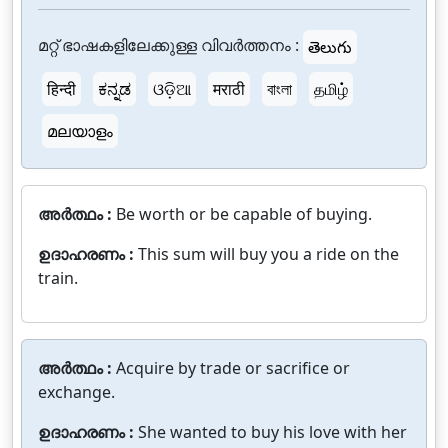
മറ്റ് ഭാഷകളിലേക്കുള്ള വിവർത്തനം :
తెలుగు
हिन्दी
ಕನ್ನಡ
ଓଡ଼ିଆ
मराठी
বাংলা
தமிழ்
മലയാളം
അർത്ഥം :
Be worth or be capable of buying.
ഉദാഹരണം :
This sum will buy you a ride on the
train.
അർത്ഥം :
Acquire by trade or sacrifice or
exchange.
ഉദാഹരണം :
She wanted to buy his love with her