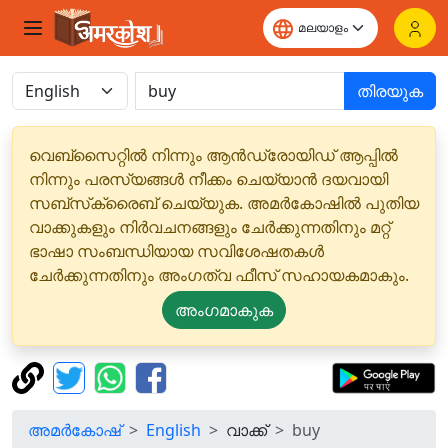
തിരയുക
വെബ്‌സൈറ്റിൽ നിന്നും ആൻഡ്രോയിഡ് ആപ്പിൽ
നിന്നും പരസ്യങ്ങൾ നീക്കം ചെയ്യാൻ ദയവായി
സബ്‌സ്‌ക്രൈബ് ചെയ്യുക. അമർകോഷിൽ പുതിയ
വാക്കുകളും നിർവചനങ്ങളും ചേർക്കുന്നതിനും മറ്റ്
ഭാഷാ സംബന്ധിയായ സവിശേഷതകൾ
ചേർക്കുന്നതിനും അംഗത്വ ഫീസ് സഹായകമാകും.
അംഗമാകുക
അമർകോഷ്
English
വാക്ക്
buy