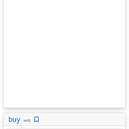
buy
verb