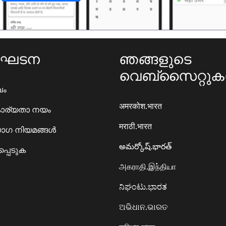
ംഘടന
ഞങ്ങളുടെ
വെബ്സൈറ്റു
ഖം
अमरकोश.भारत
ാര്യതാ നയം
मराठी.भारत
ഗ നിയമങ്ങൾ
అమర్కోష్.భారత్
്പെടുക
அகராதி.இந்தியா
ನಿಘಂಟು.ಭಾರತ
ଅଭିଧାନ.ଭାରତ