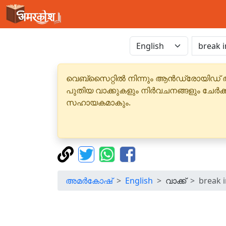
വെബ്‌സൈറ്റിൽ നിന്നും ആൻഡ്രോയിഡ് 
പുതിയ വാക്കുകളും നിർവചനങ്ങളും ചേർക
സഹായകമാകും.
അമർകോഷ്
English
വാക്ക്
break 