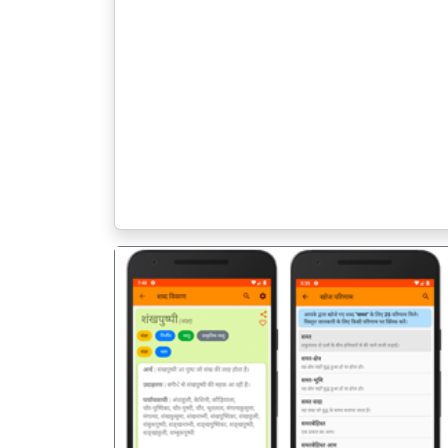
पिछला