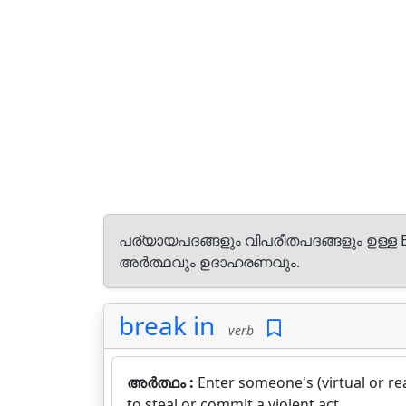
പര്യായപദങ്ങളും വിപരീതപദങ്ങളും ഉള്ള E
അർത്ഥവും ഉദാഹരണവും.
break in
verb
അർത്ഥം :
Enter someone's (virtual or re
to steal or commit a violent act.