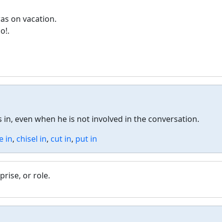
as on vacation.
o!.
in, even when he is not involved in the conversation.
e in
,
chisel in
,
cut in
,
put in
prise, or role.