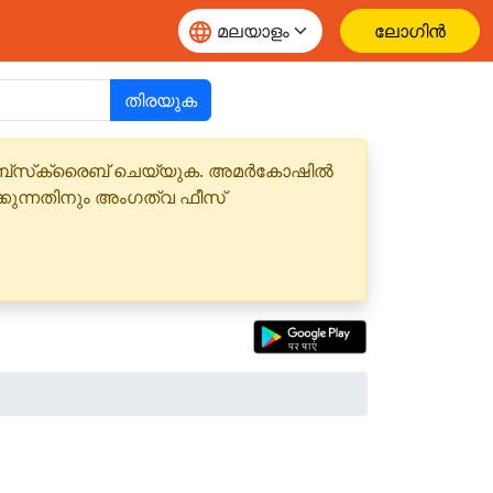
ലോഗിൻ
തിരയുക
 സബ്‌സ്‌ക്രൈബ് ചെയ്യുക. അമർകോഷിൽ
്കുന്നതിനും അംഗത്വ ഫീസ്