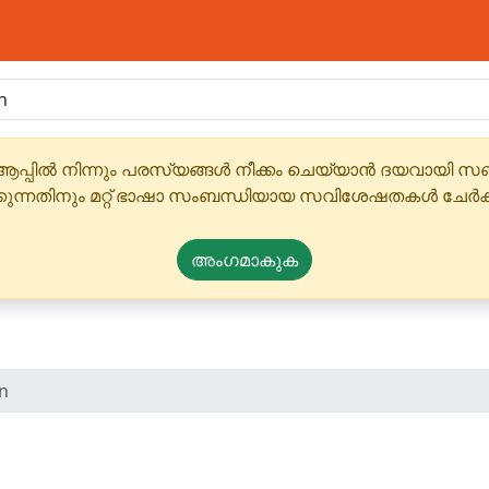
ആപ്പിൽ നിന്നും പരസ്യങ്ങൾ നീക്കം ചെയ്യാൻ ദയവായി
്കുന്നതിനും മറ്റ് ഭാഷാ സംബന്ധിയായ സവിശേഷതകൾ ചേർക
അംഗമാകുക
in