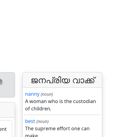
ജനപ്രിയ വാക്ക്
റെ
nanny
(noun)
A woman who is the custodian
of children.
best
(noun)
The supreme effort one can
ent
make.