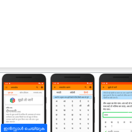
अ
ഇൻസ്റ്റാൾ ചെയ്യുക