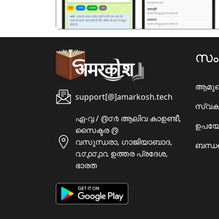
സ
ആമു
support[@]amarkosh.tech
സ്വക
ഏ-൮ / ൫൦൪ ആലിവ കാഉണ്ടീ,
ഉപയോ
സൈക്ടര ൫
വസുന്ധരാ, ഗാജിയാബാദ,
ബന്ധപ
൨൦൧൦൧൨ ഉത്തര പ്രദേശ,
ഭാരത