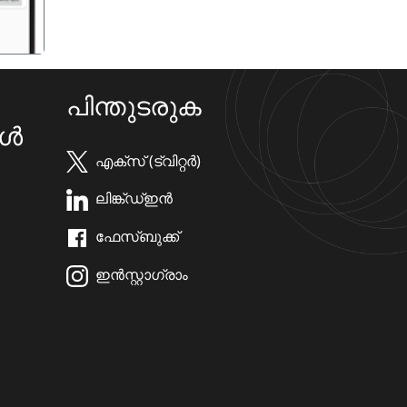
പിന്തുടരുക
കൾ
എക്സ് (ട്വിറ്റർ)
ലിങ്ക്ഡ്ഇൻ
ഫേസ്ബുക്ക്
ഇൻസ്റ്റാഗ്രാം