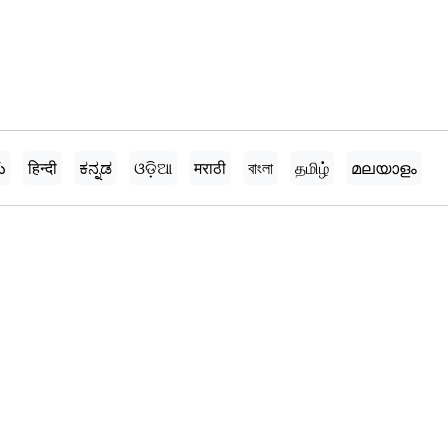
ు
हिन्दी
ಕನ್ನಡ
ଓଡ଼ିଆ
मराठी
বাংলা
தமிழ்
മലയാളം