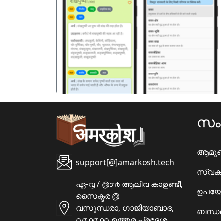
पिछला
സ
ആമു
support[@]amarkosh.tech
സ്വക
ഏ-൮ / ൫൦൪ ആലിവ കാഉണ്ടീ,
ഉപയോ
സൈക്ടര ൫
വസുന്ധരാ, ഗാജിയാബാദ,
ബന്ധപ
൨൦൧൦൧൨ ഉത്തര പ്രദേശ,