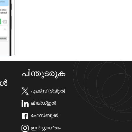
गला
പിന്തുടരുക
കൾ
എക്സ് (ട്വിറ്റർ)
ലിങ്ക്ഡ്ഇൻ
ഫേസ്ബുക്ക്
ഇൻസ്റ്റാഗ്രാം