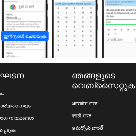
अ
ഇൻസ്റ്റാൾ ചെയ്യുക
ംഘടന
ഞങ്ങളുടെ
വെബ്സൈറ്റു
ഖം
अमरकोश.भारत
ാര്യതാ നയം
मराठी.भारत
ഗ നിയമങ്ങൾ
అమర్కోష్.భారత్
്പെടുക