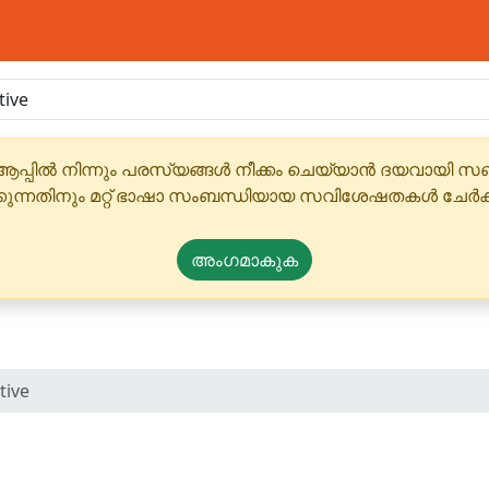
ആപ്പിൽ നിന്നും പരസ്യങ്ങൾ നീക്കം ചെയ്യാൻ ദയവായി
്കുന്നതിനും മറ്റ് ഭാഷാ സംബന്ധിയായ സവിശേഷതകൾ ചേർക
അംഗമാകുക
tive