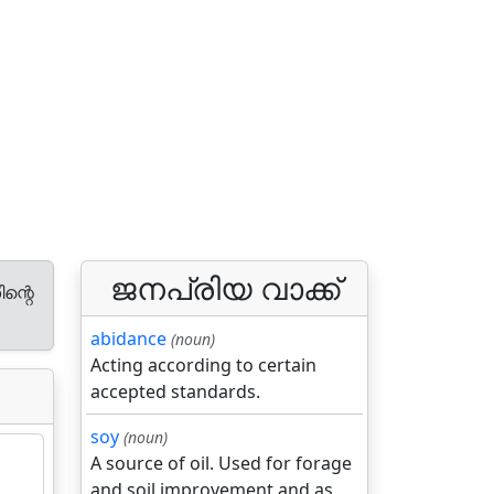
ജനപ്രിയ വാക്ക്
ന്റെ
abidance
(noun)
Acting according to certain
accepted standards.
soy
(noun)
A source of oil. Used for forage
and soil improvement and as