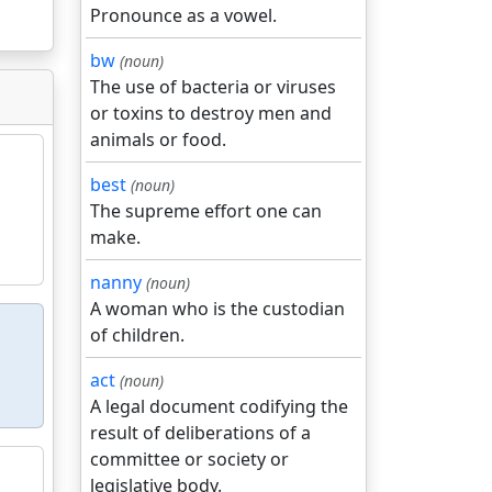
Pronounce as a vowel.
bw
(noun)
The use of bacteria or viruses
or toxins to destroy men and
animals or food.
best
(noun)
The supreme effort one can
make.
nanny
(noun)
A woman who is the custodian
of children.
act
(noun)
A legal document codifying the
result of deliberations of a
committee or society or
legislative body.