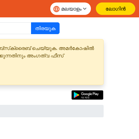
ലോഗിൻ
തിരയുക
 സബ്‌സ്‌ക്രൈബ് ചെയ്യുക. അമർകോഷിൽ
്കുന്നതിനും അംഗത്വ ഫീസ്