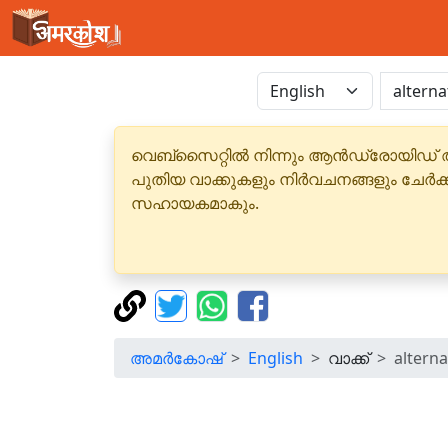
വെബ്‌സൈറ്റിൽ നിന്നും ആൻഡ്രോയിഡ് 
പുതിയ വാക്കുകളും നിർവചനങ്ങളും ചേർക
സഹായകമാകും.
അമർകോഷ്
English
വാക്ക്
alterna