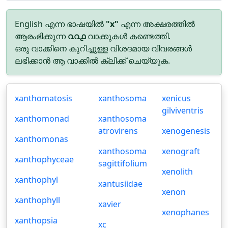
English എന്ന ഭാഷയിൽ
"x"
എന്ന അക്ഷരത്തിൽ
ആരംഭിക്കുന്ന
൨൨൧
വാക്കുകൾ കണ്ടെത്തി.
ഒരു വാക്കിനെ കുറിച്ചുള്ള വിശദമായ വിവരങ്ങൾ
ലഭിക്കാൻ ആ വാക്കിൽ ക്ലിക്ക് ചെയ്യുക.
xanthomatosis
xanthosoma
xenicus
gilviventris
xanthomonad
xanthosoma
atrovirens
xenogenesis
xanthomonas
xanthosoma
xenograft
xanthophyceae
sagittifolium
xenolith
xanthophyl
xantusiidae
xenon
xanthophyll
xavier
xenophanes
xanthopsia
xc