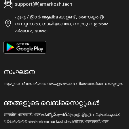
support[@]amarkosh.tech
ഏ-൮ / ൫൦൪ ആലിവ കാഉണ്ടീ, സൈക്ടര ൫
വസുന്ധരാ, ഗാജിയാബാദ, ൨൦൧൦൧൨ ഉത്തര
പ്രദേശ, ഭാരത
സംഘടന
ആമുഖം
സ്വകാര്യതാ നയം
ഉപയോഗ നിയമങ്ങൾ
ബന്ധപ്പെടുക
ഞങ്ങളുടെ വെബ്സൈറ്റുകൾ
अमरकोश.भारत
मराठी.भारत
అమర్కోష్.భారత్
அகராதி.இந்தியா
ನಿಘಂಟು.ಭಾರತ
ଅଭିଧାନ.ଭାରତ
অভিধান.ভারত
amarkosh.tech
चौपाल.भारत
सारथी.भारत