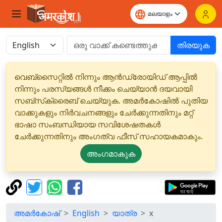
തിരയുക
വെബ്‌സൈറ്റിൽ നിന്നും ആൻഡ്രോയിഡ് ആപ്പിൽ
നിന്നും പരസ്യങ്ങൾ നീക്കം ചെയ്യാൻ ദയവായി
സബ്‌സ്‌ക്രൈബ് ചെയ്യുക. അമർകോഷിൽ പുതിയ
വാക്കുകളും നിർവചനങ്ങളും ചേർക്കുന്നതിനും മറ്റ്
ഭാഷാ സംബന്ധിയായ സവിശേഷതകൾ
ചേർക്കുന്നതിനും അംഗത്വ ഫീസ് സഹായകമാകും.
അംഗമാകുക
അമർകോഷ്
English
യാത്ര
x