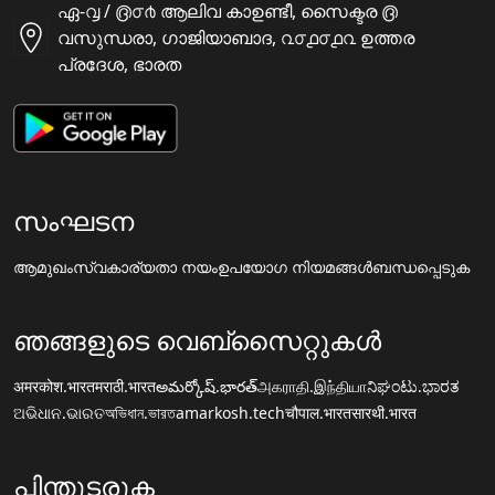
ഏ-൮ / ൫൦൪ ആലിവ കാഉണ്ടീ, സൈക്ടര ൫
വസുന്ധരാ, ഗാജിയാബാദ, ൨൦൧൦൧൨ ഉത്തര
പ്രദേശ, ഭാരത
സംഘടന
ആമുഖം
സ്വകാര്യതാ നയം
ഉപയോഗ നിയമങ്ങൾ
ബന്ധപ്പെടുക
ഞങ്ങളുടെ വെബ്സൈറ്റുകൾ
अमरकोश.भारत
मराठी.भारत
అమర్కోష్.భారత్
அகராதி.இந்தியா
ನಿಘಂಟು.ಭಾರತ
ଅଭିଧାନ.ଭାରତ
অভিধান.ভারত
amarkosh.tech
चौपाल.भारत
सारथी.भारत
പിന്തുടരുക