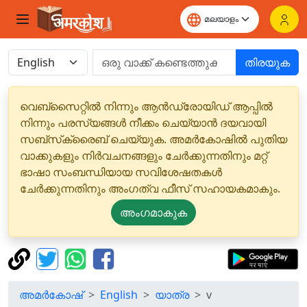
തിരയുക
വെബ്‌സൈറ്റിൽ നിന്നും ആൻഡ്രോയിഡ് ആപ്പിൽ
നിന്നും പരസ്യങ്ങൾ നീക്കം ചെയ്യാൻ ദയവായി
സബ്‌സ്‌ക്രൈബ് ചെയ്യുക. അമർകോഷിൽ പുതിയ
വാക്കുകളും നിർവചനങ്ങളും ചേർക്കുന്നതിനും മറ്റ്
ഭാഷാ സംബന്ധിയായ സവിശേഷതകൾ
ചേർക്കുന്നതിനും അംഗത്വ ഫീസ് സഹായകമാകും.
അംഗമാകുക
അമർകോഷ്
English
യാത്ര
v