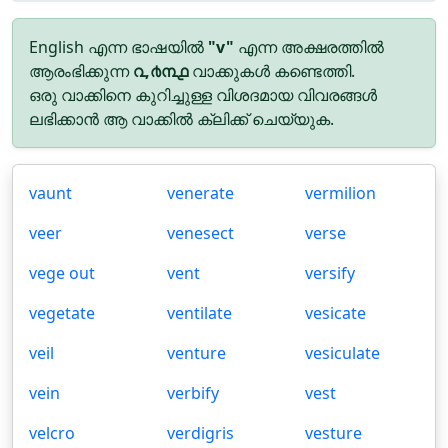
English എന്ന ഭാഷയിൽ
"v"
എന്ന അക്ഷരത്തിൽ
ആരംഭിക്കുന്ന
൨,൪൩൧
വാക്കുകൾ കണ്ടെത്തി.
ഒരു വാക്കിനെ കുറിച്ചുള്ള വിശദമായ വിവരങ്ങൾ
ലഭിക്കാൻ ആ വാക്കിൽ ക്ലിക്ക് ചെയ്യുക.
vaunt
venerate
vermilion
veer
venesect
verse
vege out
vent
versify
vegetate
ventilate
vesicate
veil
venture
vesiculate
vein
verbify
vest
velcro
verdigris
vesture