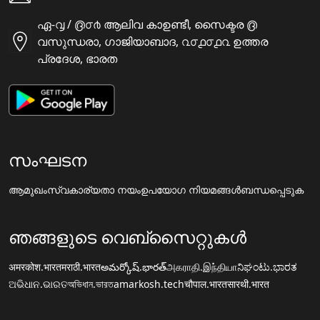
ഏ-൮ / ൫൦൪ ആലിവ കാഉണ്ടീ, സൈക്ടര ൫
വസുന്ധരാ, ഗാജിയാബാദ, ൨൦൧൦൧൨ ഉത്തര
പ്രദേശ, ഭാരത
സംഘടന
ആമുഖം
സ്വകാര്യതാ നയം
ഉപയോഗ നിയമങ്ങൾ
ബന്ധപ്പെടുക
ഞങ്ങളുടെ വെബ്സൈറ്റുകൾ
अमरकोश.भारत
मराठी.भारत
అమర్కోష్.భారత్
அகராதி.இந்தியா
ನಿಘಂಟು.ಭಾರತ
ଅଭିଧାନ.ଭାରତ
অভিধান.ভারত
amarkosh.tech
चौपाल.भारत
सारथी.भारत