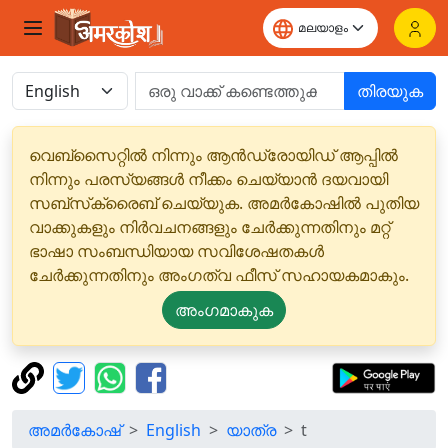
തിരയുക
വെബ്‌സൈറ്റിൽ നിന്നും ആൻഡ്രോയിഡ് ആപ്പിൽ
നിന്നും പരസ്യങ്ങൾ നീക്കം ചെയ്യാൻ ദയവായി
സബ്‌സ്‌ക്രൈബ് ചെയ്യുക. അമർകോഷിൽ പുതിയ
വാക്കുകളും നിർവചനങ്ങളും ചേർക്കുന്നതിനും മറ്റ്
ഭാഷാ സംബന്ധിയായ സവിശേഷതകൾ
ചേർക്കുന്നതിനും അംഗത്വ ഫീസ് സഹായകമാകും.
അംഗമാകുക
അമർകോഷ്
English
യാത്ര
t