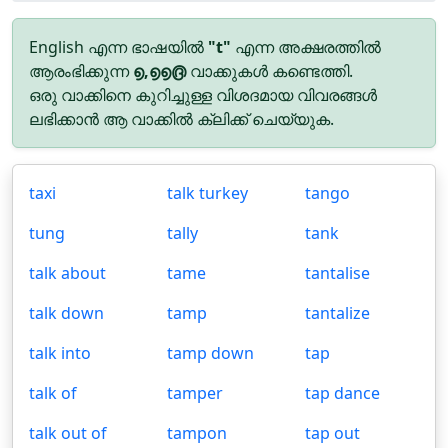
English എന്ന ഭാഷയിൽ
"t"
എന്ന അക്ഷരത്തിൽ
ആരംഭിക്കുന്ന
൭,൭൭൫
വാക്കുകൾ കണ്ടെത്തി.
ഒരു വാക്കിനെ കുറിച്ചുള്ള വിശദമായ വിവരങ്ങൾ
ലഭിക്കാൻ ആ വാക്കിൽ ക്ലിക്ക് ചെയ്യുക.
taxi
talk turkey
tango
tung
tally
tank
talk about
tame
tantalise
talk down
tamp
tantalize
talk into
tamp down
tap
talk of
tamper
tap dance
talk out of
tampon
tap out