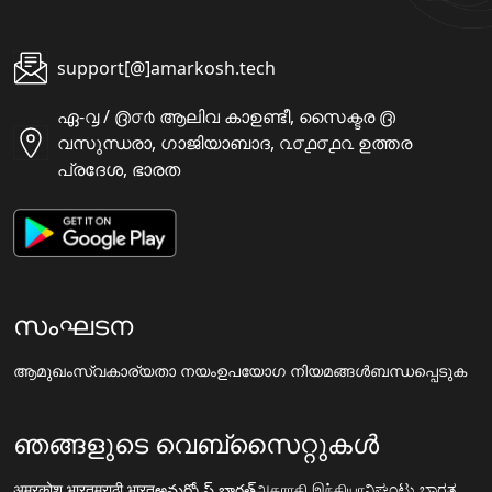
support[@]amarkosh.tech
ഏ-൮ / ൫൦൪ ആലിവ കാഉണ്ടീ, സൈക്ടര ൫
വസുന്ധരാ, ഗാജിയാബാദ, ൨൦൧൦൧൨ ഉത്തര
പ്രദേശ, ഭാരത
സംഘടന
ആമുഖം
സ്വകാര്യതാ നയം
ഉപയോഗ നിയമങ്ങൾ
ബന്ധപ്പെടുക
ഞങ്ങളുടെ വെബ്സൈറ്റുകൾ
अमरकोश.भारत
मराठी.भारत
అమర్కోష్.భారత్
அகராதி.இந்தியா
ನಿಘಂಟು.ಭಾರತ