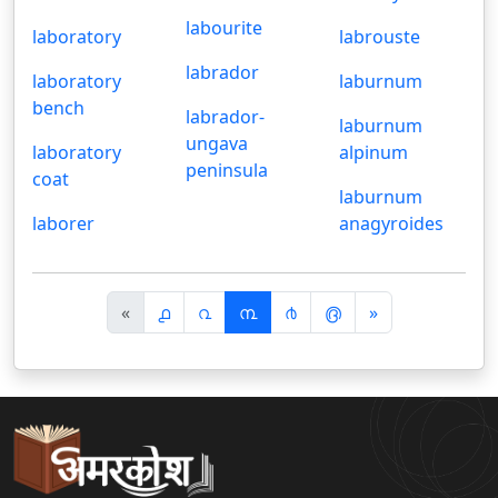
labourite
laboratory
labrouste
labrador
laboratory
laburnum
bench
labrador-
laburnum
ungava
laboratory
alpinum
peninsula
coat
laburnum
laborer
anagyroides
पि
अ
«
൧
൨
൩
൪
൫
»
छ
ग
ला
ला