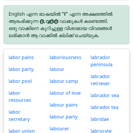
English എന്ന ഭാഷയിൽ
"l"
എന്ന അക്ഷരത്തിൽ
ആരംഭിക്കുന്ന
൫,൮൫൫
വാക്കുകൾ കണ്ടെത്തി.
ഒരു വാക്കിനെ കുറിച്ചുള്ള വിശദമായ വിവരങ്ങൾ
ലഭിക്കാൻ ആ വാക്കിൽ ക്ലിക്ക് ചെയ്യുക.
labor pains
laboriousness
labrador
peninsula
labor party
labour
labrador
labor pool
labour camp
retriever
labor
labour of love
labrador sea
resources
labour pains
labrador tea
labor
labour party
secretary
labridae
labourer
labor union
labrocyte