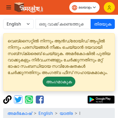
തിരയുക
വെബ്‌സൈറ്റിൽ നിന്നും ആൻഡ്രോയിഡ് ആപ്പിൽ
നിന്നും പരസ്യങ്ങൾ നീക്കം ചെയ്യാൻ ദയവായി
സബ്‌സ്‌ക്രൈബ് ചെയ്യുക. അമർകോഷിൽ പുതിയ
വാക്കുകളും നിർവചനങ്ങളും ചേർക്കുന്നതിനും മറ്റ്
ഭാഷാ സംബന്ധിയായ സവിശേഷതകൾ
ചേർക്കുന്നതിനും അംഗത്വ ഫീസ് സഹായകമാകും.
അംഗമാകുക
അമർകോഷ്
English
യാത്ര
l