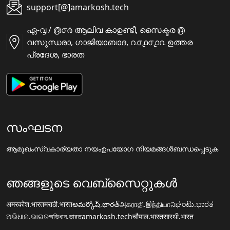
support[@]amarkosh.tech
ഏ-൮ / ൫൦൪ ആലിവ കാഉണ്ടീ, സൈക്ടര ൫
വസുന്ധരാ, ഗാജിയാബാദ, ൨൦൧൦൧൨ ഉത്തര
പ്രദേശ, ഭാരത
സംഘടന
ആമുഖം
സ്വകാര്യതാ നയം
ഉപയോഗ നിയമങ്ങൾ
ബന്ധപ്പെടുക
ഞങ്ങളുടെ വെബ്സൈറ്റുകൾ
अमरकोश.भारत
मराठी.भारत
అమర్కోష్.భారత్
அகராதி.இந்தியா
ನಿಘಂಟು.ಭಾರತ
ଅଭିଧାନ.ଭାରତ
অভিধান.ভারত
amarkosh.tech
चौपाल.भारत
सारथी.भारत