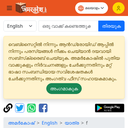
തിരയുക
വെബ്‌സൈറ്റിൽ നിന്നും ആൻഡ്രോയിഡ് ആപ്പിൽ
നിന്നും പരസ്യങ്ങൾ നീക്കം ചെയ്യാൻ ദയവായി
സബ്‌സ്‌ക്രൈബ് ചെയ്യുക. അമർകോഷിൽ പുതിയ
വാക്കുകളും നിർവചനങ്ങളും ചേർക്കുന്നതിനും മറ്റ്
ഭാഷാ സംബന്ധിയായ സവിശേഷതകൾ
ചേർക്കുന്നതിനും അംഗത്വ ഫീസ് സഹായകമാകും.
അംഗമാകുക
അമർകോഷ്
English
യാത്ര
f