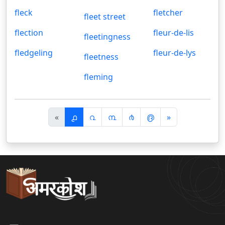
fleck
fletcher
fleet street
flection
fleur-de-lis
fleetingness
fledgeling
fleur-de-lys
fleetness
fleming
पि
अ
«
൧
൨
൩
൪
൫
»
छ
ग
ला
ला