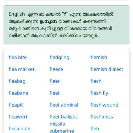
English എന്ന ഭാഷയിൽ
"f"
എന്ന അക്ഷരത്തിൽ
ആരംഭിക്കുന്ന
൭,൩൧൩
വാക്കുകൾ കണ്ടെത്തി.
ഒരു വാക്കിനെ കുറിച്ചുള്ള വിശദമായ വിവരങ്ങൾ
ലഭിക്കാൻ ആ വാക്കിൽ ക്ലിക്ക് ചെയ്യുക.
flea bite
fledgling
flemish
flea market
fleece
flemish dialect
fleabag
fleer
flesh
fleabane
fleet
flesh fly
fleapit
fleet admiral
flesh wound
fleawort
fleet ballistic
fleshiness
missile
flecainide
fletc
submarine