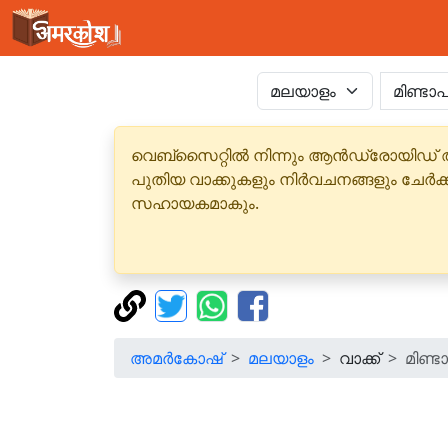
വെബ്‌സൈറ്റിൽ നിന്നും ആൻഡ്രോയിഡ് 
പുതിയ വാക്കുകളും നിർവചനങ്ങളും ചേർക
സഹായകമാകും.
അമർകോഷ്
മലയാളം
വാക്ക്
മിണ്ട