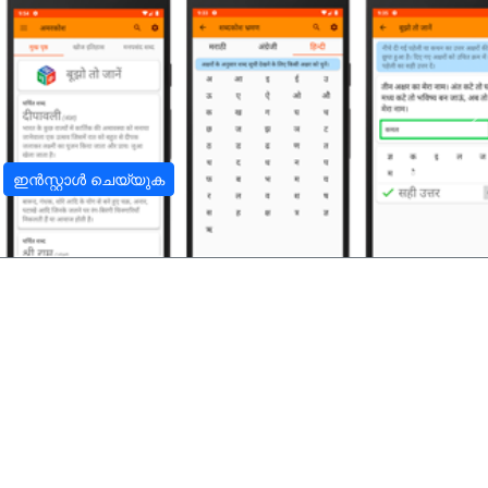
अ
ഇൻസ്റ്റാൾ ചെയ്യുക