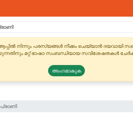
ആപ്പിൽ നിന്നും പരസ്യങ്ങൾ നീക്കം ചെയ്യാൻ ദയവായി
്കുന്നതിനും മറ്റ് ഭാഷാ സംബന്ധിയായ സവിശേഷതകൾ ചേർക
അംഗമാകുക
ാപ്രാണി