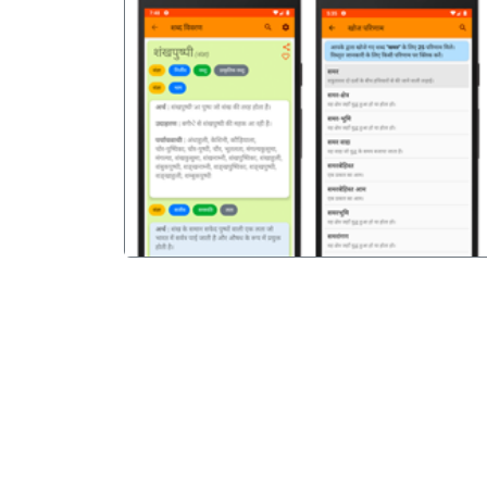
पिछला