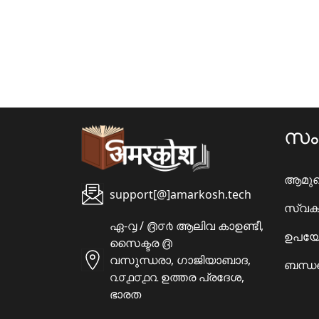
സ
ആമു
support[@]amarkosh.tech
സ്വക
ഏ-൮ / ൫൦൪ ആലിവ കാഉണ്ടീ,
ഉപയോ
സൈക്ടര ൫
വസുന്ധരാ, ഗാജിയാബാദ,
ബന്ധപ
൨൦൧൦൧൨ ഉത്തര പ്രദേശ,
ഭാരത