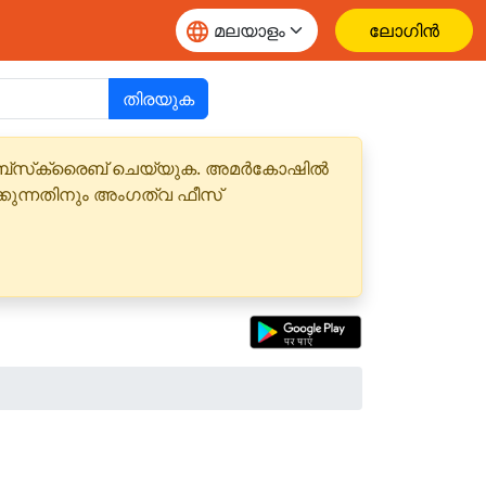
ലോഗിൻ
തിരയുക
 സബ്‌സ്‌ക്രൈബ് ചെയ്യുക. അമർകോഷിൽ
്കുന്നതിനും അംഗത്വ ഫീസ്