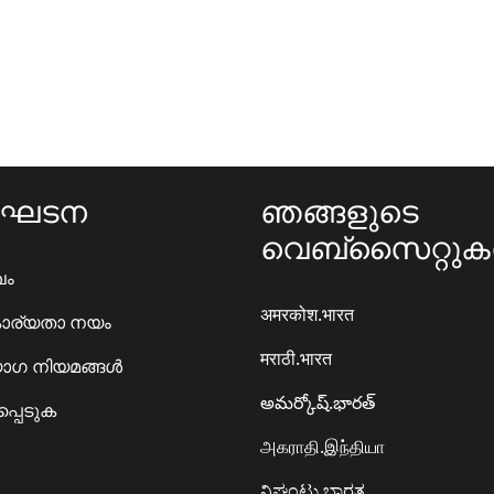
ംഘടന
ഞങ്ങളുടെ
വെബ്സൈറ്റു
ഖം
अमरकोश.भारत
ാര്യതാ നയം
मराठी.भारत
ഗ നിയമങ്ങൾ
అమర్కోష్.భారత్
്പെടുക
அகராதி.இந்தியா
ನಿಘಂಟು.ಭಾರತ