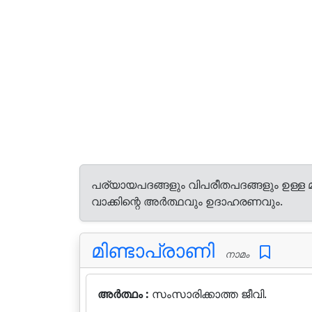
പര്യായപദങ്ങളും വിപരീതപദങ്ങളും ഉള്ള 
വാക്കിന്റെ അർത്ഥവും ഉദാഹരണവും.
മിണ്ടാപ്രാണി
നാമം
അർത്ഥം :
സംസാരിക്കാത്ത ജീവി.