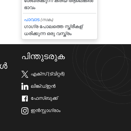
ശേഖരിക്കുന്ന ക്രിയ ആലെങ്കില്‍
ഭാവം
പാവാട
(നാമം)
ഗാഗ്ര പോലത്തെ സ്ത്രീകള്
ധരിക്കുന്ന ഒരു വസ്ത്രം
പിന്തുടരുക
കൾ
എക്സ് (ട്വിറ്റർ)
ലിങ്ക്ഡ്ഇൻ
ഫേസ്ബുക്ക്
ഇൻസ്റ്റാഗ്രാം