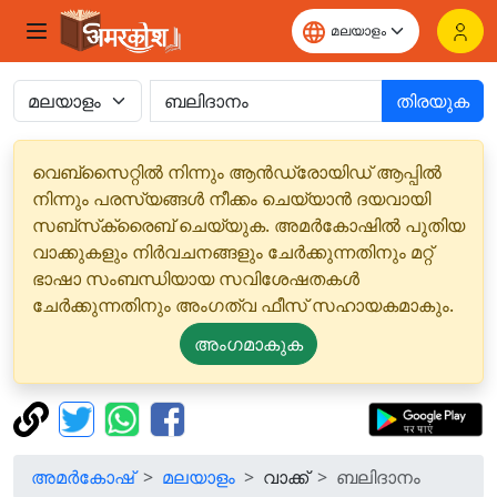
തിരയുക
വെബ്‌സൈറ്റിൽ നിന്നും ആൻഡ്രോയിഡ് ആപ്പിൽ
നിന്നും പരസ്യങ്ങൾ നീക്കം ചെയ്യാൻ ദയവായി
സബ്‌സ്‌ക്രൈബ് ചെയ്യുക. അമർകോഷിൽ പുതിയ
വാക്കുകളും നിർവചനങ്ങളും ചേർക്കുന്നതിനും മറ്റ്
ഭാഷാ സംബന്ധിയായ സവിശേഷതകൾ
ചേർക്കുന്നതിനും അംഗത്വ ഫീസ് സഹായകമാകും.
അംഗമാകുക
അമർകോഷ്
മലയാളം
വാക്ക്
ബലിദാനം