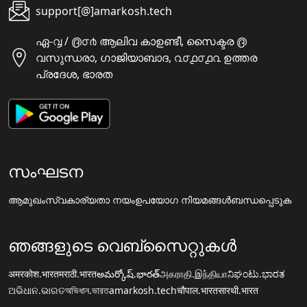
support[@]amarkosh.tech
ഏ-൮ / ൫൦൪ ആലിവ കാഉണ്ടീ, സൈക്ടര ൫
വസുന്ധരാ, ഗാജിയാബാദ, ൨൦൧൦൧൨ ഉത്തര
പ്രദേശ, ഭാരത
സംഘടന
ആമുഖം
സ്വകാര്യതാ നയം
ഉപയോഗ നിയമങ്ങൾ
ബന്ധപ്പെടുക
ഞങ്ങളുടെ വെബ്സൈറ്റുകൾ
अमरकोश.भारत
मराठी.भारत
అమర్కోష్.భారత్
அகராதி.இந்தியா
ನಿಘಂಟು.ಭಾರತ
ଅଭିଧାନ.ଭାରତ
অভিধান.ভারত
amarkosh.tech
चौपाल.भारत
सारथी.भारत