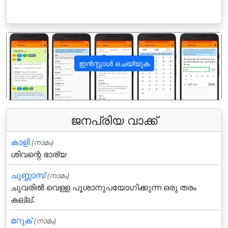
ഇൻസ്റ്റാൾ ചെയ്യുക
पिछला
अगला
ജനപ്രിയ വാക്ക്
കാളി
(നാമം)
ശിവന്റെ ഭാര്യ
ചുണ്ണാമ്പ്
(നാമം)
ചുവരില്‍ വെള്ള പൂശാനുപയോഗിക്കുന്ന ഒരു തരം
കല്ല്.
മറുക്‌
(നാമം)