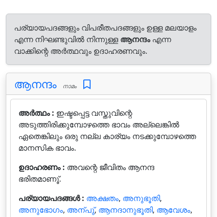
പര്യായപദങ്ങളും വിപരീതപദങ്ങളും ഉള്ള മലയാളം
എന്ന നിഘണ്ടുവിൽ നിന്നുള്ള
ആനന്ദം
എന്ന
വാക്കിന്റെ അർത്ഥവും ഉദാഹരണവും.
ആനന്ദം
നാമം
അർത്ഥം :
ഇഷ്ടപ്പെട്ട വസ്തുവിന്റെ
അടുത്തിരിക്കുമ്പോഴത്തെ ഭാവം അല്ലെങ്കില്‍
ഏതെങ്കിലും ഒരു നല്ല കാര്യം നടക്കുമ്പോഴത്തെ
മാനസിക ഭാവം.
ഉദാഹരണം :
അവന്റെ ജീവിതം ആനന്ദ
ഭരിതമാണൂ്.
പര്യായപദങ്ങൾ :
അക്ഷതം
,
അനുഭൂതി
,
അനുഭോഗം
,
അന്പു്
,
ആനദാനുഭൂതി
,
ആവേശം
,