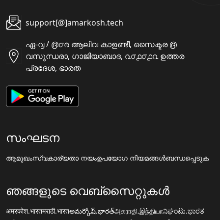
support[@]amarkosh.tech
ഏ-൮ / ൫൦൪ ആലിവ കാഉണ്ടീ, സൈക്ടര ൫
വസുന്ധരാ, ഗാജിയാബാദ, ൨൦൧൦൧൨ ഉത്തര
പ്രദേശ, ഭാരത
സംഘടന
ആമുഖം
സ്വകാര്യതാ നയം
ഉപയോഗ നിയമങ്ങൾ
ബന്ധപ്പെടുക
ഞങ്ങളുടെ വെബ്സൈറ്റുകൾ
अमरकोश.भारत
मराठी.भारत
అమర్కోష్.భారత్
அகராதி.இந்தியா
ನಿಘಂಟು.ಭಾರತ