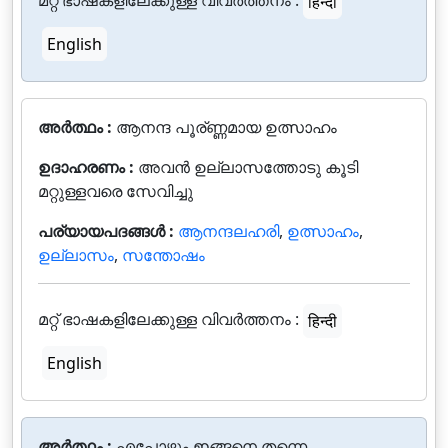
മറ്റ് ഭാഷകളിലേക്കുള്ള വിവർത്തനം :
हिन्दी
English
അർത്ഥം :
ആനന്ദ പൂര്ണ്ണമായ ഉത്സാഹം
ഉദാഹരണം :
അവന്‍ ഉല്ലാസത്തോടു കൂടി
മറ്റുള്ളവരെ സേവിച്ചു
പര്യായപദങ്ങൾ :
ആനന്ദലഹരി
,
ഉത്സാഹം
,
ഉല്ലാസം
,
സന്തോഷം
മറ്റ് ഭാഷകളിലേക്കുള്ള വിവർത്തനം :
हिन्दी
English
അർത്ഥം :
എപ്പോഴും ഇങ്ങനെ തന്നെ