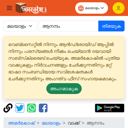
തിരയുക
വെബ്‌സൈറ്റിൽ നിന്നും ആൻഡ്രോയിഡ് ആപ്പിൽ
നിന്നും പരസ്യങ്ങൾ നീക്കം ചെയ്യാൻ ദയവായി
സബ്‌സ്‌ക്രൈബ് ചെയ്യുക. അമർകോഷിൽ പുതിയ
വാക്കുകളും നിർവചനങ്ങളും ചേർക്കുന്നതിനും മറ്റ്
ഭാഷാ സംബന്ധിയായ സവിശേഷതകൾ
ചേർക്കുന്നതിനും അംഗത്വ ഫീസ് സഹായകമാകും.
അംഗമാകുക
അമർകോഷ്
മലയാളം
വാക്ക്
ആനന്ദം