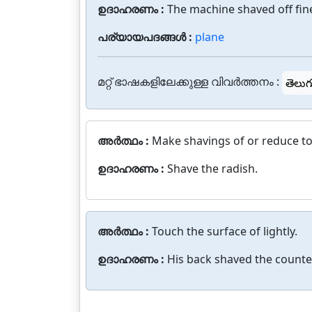
ഉദാഹരണം :
The machine shaved off fin
പര്യായപദങ്ങൾ :
plane
മറ്റ് ഭാഷകളിലേക്കുള്ള വിവർത്തനം :
తెలుగ
അർത്ഥം :
Make shavings of or reduce to
ഉദാഹരണം :
Shave the radish.
അർത്ഥം :
Touch the surface of lightly.
ഉദാഹരണം :
His back shaved the counter