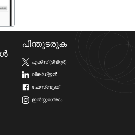
പിന്തുടരുക
കൾ
എക്സ് (ട്വിറ്റർ)
ലിങ്ക്ഡ്ഇൻ
ഫേസ്ബുക്ക്
ഇൻസ്റ്റാഗ്രാം