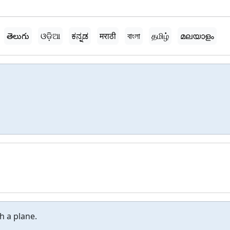
తెలుగు
ଓଡ଼ିଆ
ಕನ್ನಡ
मराठी
বাংলা
தமிழ்
മലയാളം
h a plane.