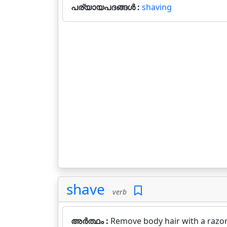
പര്യായപദങ്ങൾ :
shaving
shave
verb
അർത്ഥം :
Remove body hair with a razor