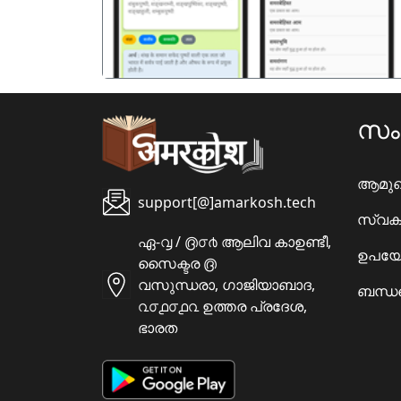
സ
ആമു
support[@]amarkosh.tech
സ്വക
ഏ-൮ / ൫൦൪ ആലിവ കാഉണ്ടീ,
ഉപയോ
സൈക്ടര ൫
വസുന്ധരാ, ഗാജിയാബാദ,
ബന്ധപ
൨൦൧൦൧൨ ഉത്തര പ്രദേശ,
ഭാരത