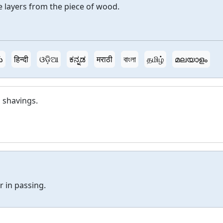
e layers from the piece of wood.
ు
हिन्दी
ଓଡ଼ିଆ
ಕನ್ನಡ
मराठी
বাংলা
தமிழ்
മലയാളം
 shavings.
 in passing.