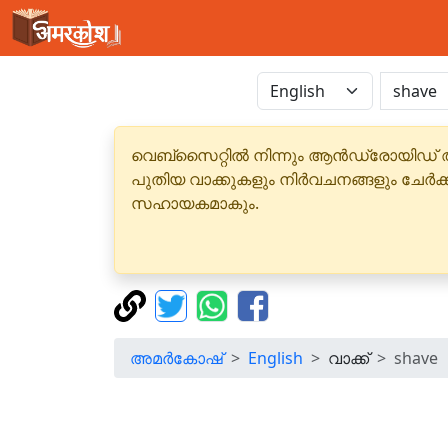
വെബ്‌സൈറ്റിൽ നിന്നും ആൻഡ്രോയിഡ് 
പുതിയ വാക്കുകളും നിർവചനങ്ങളും ചേർക
സഹായകമാകും.
അമർകോഷ്
English
വാക്ക്
shave