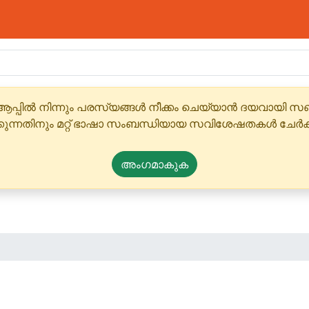
ആപ്പിൽ നിന്നും പരസ്യങ്ങൾ നീക്കം ചെയ്യാൻ ദയവായി
്കുന്നതിനും മറ്റ് ഭാഷാ സംബന്ധിയായ സവിശേഷതകൾ ചേർക
അംഗമാകുക