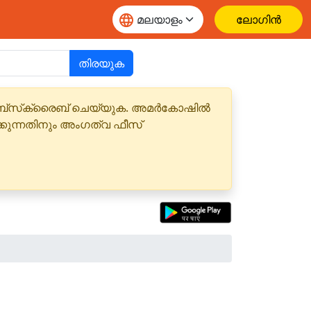
ലോഗിൻ
തിരയുക
 സബ്‌സ്‌ക്രൈബ് ചെയ്യുക. അമർകോഷിൽ
്കുന്നതിനും അംഗത്വ ഫീസ്