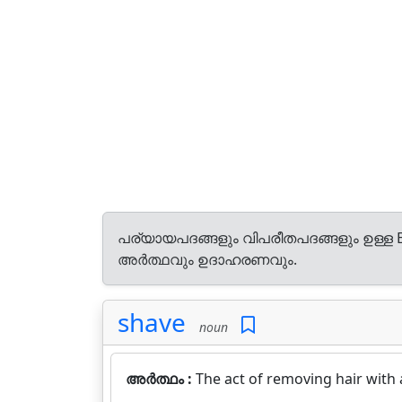
പര്യായപദങ്ങളും വിപരീതപദങ്ങളും ഉള്ള E
അർത്ഥവും ഉദാഹരണവും.
shave
noun
അർത്ഥം :
The act of removing hair with 