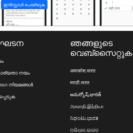
ഇൻസ്റ്റാൾ ചെയ്യുക
ംഘടന
ഞങ്ങളുടെ
വെബ്സൈറ്റു
ഖം
अमरकोश.भारत
ാര്യതാ നയം
मराठी.भारत
ഗ നിയമങ്ങൾ
అమర్కోష్.భారత్
്പെടുക
அகராதி.இந்தியா
ನಿಘಂಟು.ಭಾರತ
ଅଭିଧାନ.ଭାରତ