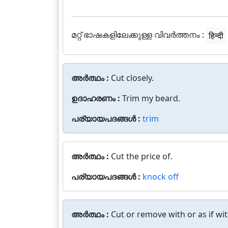
മറ്റ് ഭാഷകളിലേക്കുള്ള വിവർത്തനം :
हिन्दी
അർത്ഥം :
Cut closely.
ഉദാഹരണം :
Trim my beard.
പര്യായപദങ്ങൾ :
trim
അർത്ഥം :
Cut the price of.
പര്യായപദങ്ങൾ :
knock off
അർത്ഥം :
Cut or remove with or as if wit