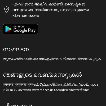
ഏ-൮ / ൫൦൪ ആലിവ കാഉണ്ടീ, സൈക്ടര ൫
വസുന്ധരാ, ഗാജിയാബാദ, ൨൦൧൦൧൨ ഉത്തര
പ്രദേശ, ഭാരത
സംഘടന
ആമുഖം
സ്വകാര്യതാ നയം
ഉപയോഗ നിയമങ്ങൾ
ബന്ധപ്പെടുക
ഞങ്ങളുടെ വെബ്സൈറ്റുകൾ
अमरकोश.भारत
मराठी.भारत
అమర్కోష్.భారత్
அகராதி.இந்தியா
ನಿಘಂಟು.ಭಾರತ
ଅଭିଧାନ.ଭାରତ
অভিধান.ভারত
amarkosh.tech
चौपाल.भारत
सारथी.भारत
പിന്തുടരുക