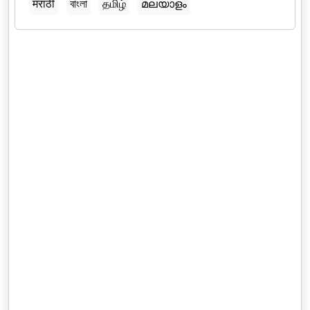
मराठी
বাংলা
தமிழ்
മലയാളം