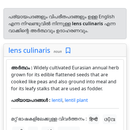
പര്യായപദങ്ങളും വിപരീതപദങ്ങളും ഉള്ള English
എന്ന നിഘണ്ടുവിൽ നിന്നുള്ള
lens culinaris
എന്ന
വാക്കിന്റെ അർത്ഥവും ഉദാഹരണവും.
lens culinaris
noun
അർത്ഥം :
Widely cultivated Eurasian annual herb
grown for its edible flattened seeds that are
cooked like peas and also ground into meal and
for its leafy stalks that are used as fodder.
പര്യായപദങ്ങൾ :
lentil
,
lentil plant
മറ്റ് ഭാഷകളിലേക്കുള്ള വിവർത്തനം :
हिन्दी
ଓଡ଼ିଆ