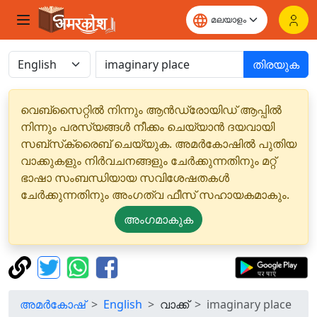
തിരയുക
വെബ്‌സൈറ്റിൽ നിന്നും ആൻഡ്രോയിഡ് ആപ്പിൽ
നിന്നും പരസ്യങ്ങൾ നീക്കം ചെയ്യാൻ ദയവായി
സബ്‌സ്‌ക്രൈബ് ചെയ്യുക. അമർകോഷിൽ പുതിയ
വാക്കുകളും നിർവചനങ്ങളും ചേർക്കുന്നതിനും മറ്റ്
ഭാഷാ സംബന്ധിയായ സവിശേഷതകൾ
ചേർക്കുന്നതിനും അംഗത്വ ഫീസ് സഹായകമാകും.
അംഗമാകുക
അമർകോഷ്
English
വാക്ക്
imaginary place