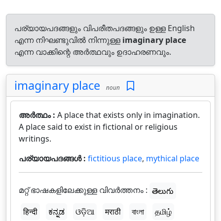
പര്യായപദങ്ങളും വിപരീതപദങ്ങളും ഉള്ള English
എന്ന നിഘണ്ടുവിൽ നിന്നുള്ള
imaginary place
എന്ന വാക്കിന്റെ അർത്ഥവും ഉദാഹരണവും.
imaginary place
noun
അർത്ഥം :
A place that exists only in imagination.
A place said to exist in fictional or religious
writings.
പര്യായപദങ്ങൾ :
fictitious place
,
mythical place
മറ്റ് ഭാഷകളിലേക്കുള്ള വിവർത്തനം :
తెలుగు
हिन्दी
ಕನ್ನಡ
ଓଡ଼ିଆ
मराठी
বাংলা
தமிழ்