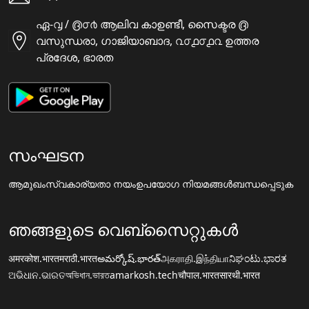
ഏ-൮ / ൫൦൪ ആലിവ കാഉണ്ടീ, സൈക്ടര ൫
വസുന്ധരാ, ഗാജിയാബാദ, ൨൦൧൦൧൨ ഉത്തര
പ്രദേശ, ഭാരത
സംഘടന
ആമുഖം
സ്വകാര്യതാ നയം
ഉപയോഗ നിയമങ്ങൾ
ബന്ധപ്പെടുക
ഞങ്ങളുടെ വെബ്സൈറ്റുകൾ
अमरकोश.भारत
मराठी.भारत
అమర్కోష్.భారత్
அகராதி.இந்தியா
ನಿಘಂಟು.ಭಾರತ
ଅଭିଧାନ.ଭାରତ
অভিধান.ভারত
amarkosh.tech
चौपाल.भारत
सारथी.भारत