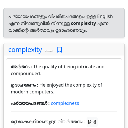
പര്യായപദങ്ങളും വിപരീതപദങ്ങളും ഉള്ള English
എന്ന നിഘണ്ടുവിൽ നിന്നുള്ള
complexity
എന്ന
വാക്കിന്റെ അർത്ഥവും ഉദാഹരണവും.
complexity
noun
അർത്ഥം :
The quality of being intricate and
compounded.
ഉദാഹരണം :
He enjoyed the complexity of
modern computers.
പര്യായപദങ്ങൾ :
complexness
മറ്റ് ഭാഷകളിലേക്കുള്ള വിവർത്തനം :
हिन्दी