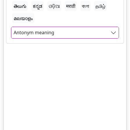
తెలుగు
ಕನ್ನಡ
ଓଡ଼ିଆ
मराठी
বাংলা
தமிழ்
മലയാളം
Antonym meaning