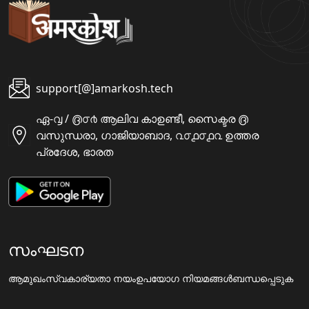
support[@]amarkosh.tech
ഏ-൮ / ൫൦൪ ആലിവ കാഉണ്ടീ, സൈക്ടര ൫
വസുന്ധരാ, ഗാജിയാബാദ, ൨൦൧൦൧൨ ഉത്തര
പ്രദേശ, ഭാരത
സംഘടന
ആമുഖം
സ്വകാര്യതാ നയം
ഉപയോഗ നിയമങ്ങൾ
ബന്ധപ്പെടുക