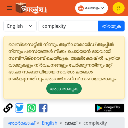
തിരയുക
വെബ്‌സൈറ്റിൽ നിന്നും ആൻഡ്രോയിഡ് ആപ്പിൽ
നിന്നും പരസ്യങ്ങൾ നീക്കം ചെയ്യാൻ ദയവായി
സബ്‌സ്‌ക്രൈബ് ചെയ്യുക. അമർകോഷിൽ പുതിയ
വാക്കുകളും നിർവചനങ്ങളും ചേർക്കുന്നതിനും മറ്റ്
ഭാഷാ സംബന്ധിയായ സവിശേഷതകൾ
ചേർക്കുന്നതിനും അംഗത്വ ഫീസ് സഹായകമാകും.
അംഗമാകുക
അമർകോഷ്
English
വാക്ക്
complexity