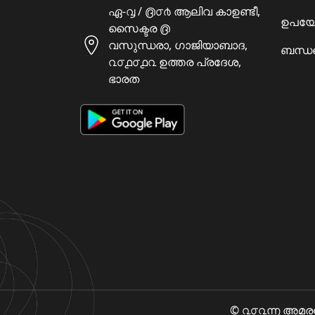
ഏ-൮ / ൫൦൪ ആലിവ കാഉണ്ടീ,
ഉപയോ
സൈക്ടര ൫
വസുന്ധരാ, ഗാജിയാബാദ,
ബന്ധപ
൨൦൧൦൧൨ ഉത്തര പ്രദേശ,
ഭാരത
© ൨൦൨൬ അമരകോശ