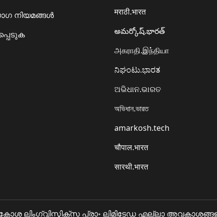
मराठी.भारत
ഗ നിയമങ്ങൾ
అమర్కోష్.భారత్
്പെടുക
அகராதி.இந்தியா
ನಿಘಂಟು.ಭಾರತ
ଅଭିଧାନ.ଭାରତ
অভিধান.ভারত
amarkosh.tech
चौपाल.भारत
सारथी.भारत
 ലിംഗ്വിസ്ടിക്സ പ്രാ॰ ലിമിടേഡ എല്ലാ അവകാശങ്ങളും 