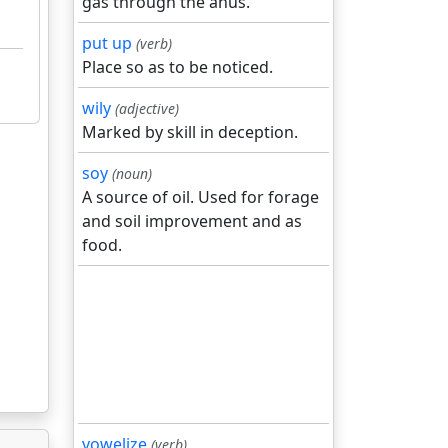
gas through the anus.
put up
(verb)
Place so as to be noticed.
wily
(adjective)
Marked by skill in deception.
soy
(noun)
A source of oil. Used for forage
and soil improvement and as
food.
vowelize
(verb)