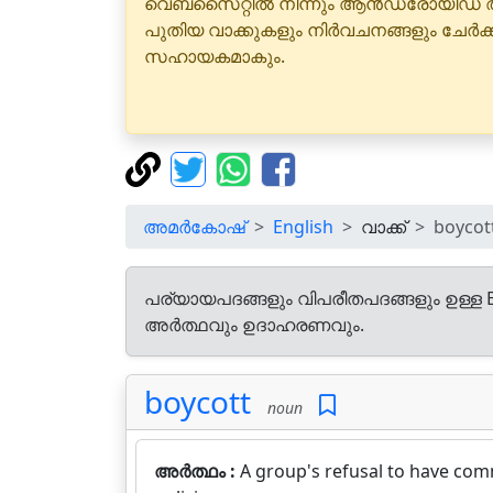
വെബ്‌സൈറ്റിൽ നിന്നും ആൻഡ്രോയിഡ് 
പുതിയ വാക്കുകളും നിർവചനങ്ങളും ചേർക
സഹായകമാകും.
അമർകോഷ്
English
വാക്ക്
boycot
പര്യായപദങ്ങളും വിപരീതപദങ്ങളും ഉള്ള E
അർത്ഥവും ഉദാഹരണവും.
boycott
noun
അർത്ഥം :
A group's refusal to have comm