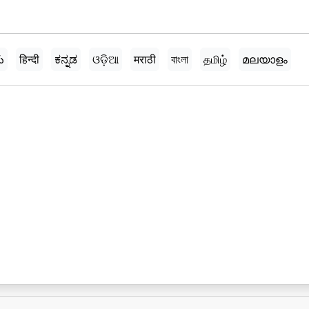
ు
हिन्दी
ಕನ್ನಡ
ଓଡ଼ିଆ
मराठी
বাংলা
தமிழ்
മലയാളം