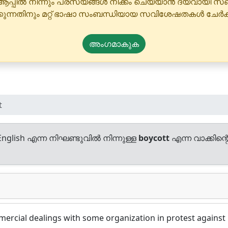
ആപ്പിൽ നിന്നും പരസ്യങ്ങൾ നീക്കം ചെയ്യാൻ ദയവായി
്കുന്നതിനും മറ്റ് ഭാഷാ സംബന്ധിയായ സവിശേഷതകൾ ചേർക
അംഗമാകുക
t
nglish എന്ന നിഘണ്ടുവിൽ നിന്നുള്ള
boycott
എന്ന വാക്കിന്റ
ercial dealings with some organization in protest against 