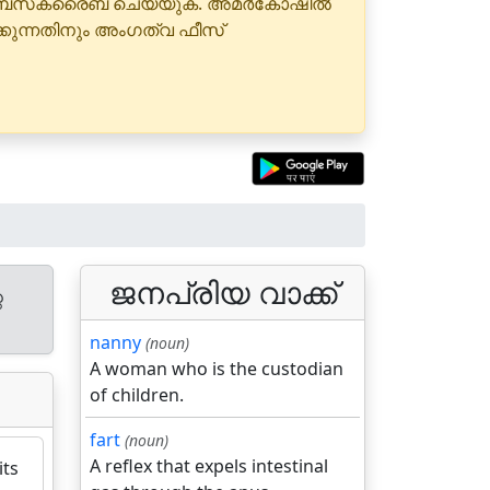
 സബ്‌സ്‌ക്രൈബ് ചെയ്യുക. അമർകോഷിൽ
്കുന്നതിനും അംഗത്വ ഫീസ്
ജനപ്രിയ വാക്ക്
െ
nanny
(noun)
A woman who is the custodian
of children.
fart
(noun)
A reflex that expels intestinal
its