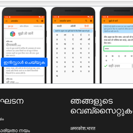
अ
ഇൻസ്റ്റാൾ ചെയ്യുക
ംഘടന
ഞങ്ങളുടെ
വെബ്സൈറ്റു
ഖം
अमरकोश.भारत
ാര്യതാ നയം