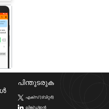
गला
പിന്തുടരുക
കൾ
എക്സ് (ട്വിറ്റർ)
ലിങ്ക്ഡ്ഇൻ