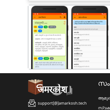
पिछला
സ
ആമു
support[@]amarkosh.tech
സ്വക