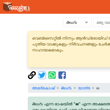
വെബ്‌സൈറ്റിൽ നിന്നും ആൻഡ്രോയിഡ് 
പുതിയ വാക്കുകളും നിർവചനങ്ങളും ചേർക
സഹായകമാകും.
അമർകോഷ്
తెలుగు
യാത്ര
ఱ
తెలుగు എന്ന ഭാഷയിൽ
"ఱ"
എന്ന അക്ഷരത്ത
ഒരു വാക്കിനെ കുറിച്ചുള്ള വിശദമായ വിവര