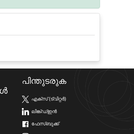
പിന്തുടരുക
കൾ
എക്സ് (ട്വിറ്റർ)
ലിങ്ക്ഡ്ഇൻ
ഫേസ്ബുക്ക്