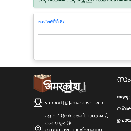
ఱంపంతోకోయు
സ
ആമു
support[@]amarkosh.tech
സ്വക
ഏ-൮ / ൫൦൪ ആലിവ കാഉണ്ടീ,
ഉപയോ
സൈക്ടര ൫
വസുന്ധരാ, ഗാജിയാബാദ,