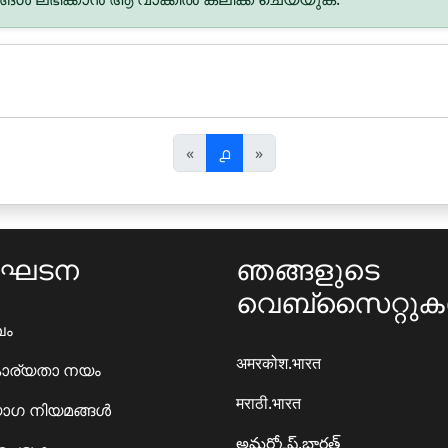
पि
अ
«
൧
»
छ
ग
ला
ला
ംഘടന
ഞങ്ങളുടെ
വെബ്സൈറ്റു
ഖം
अमरकोश.भारत
ാര്യതാ നയം
मराठी.भारत
ഗ നിയമങ്ങൾ
అమర్కోష్.భారత్