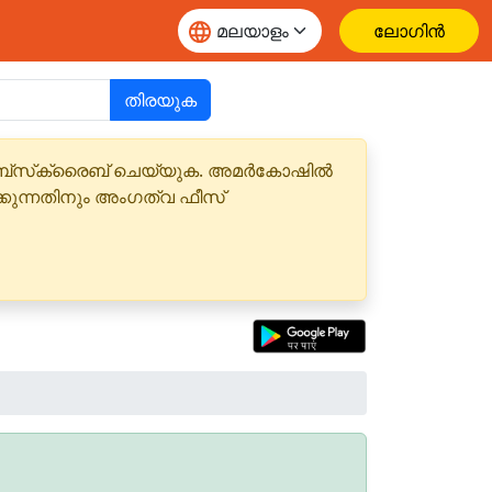
ലോഗിൻ
തിരയുക
 സബ്‌സ്‌ക്രൈബ് ചെയ്യുക. അമർകോഷിൽ
്കുന്നതിനും അംഗത്വ ഫീസ്