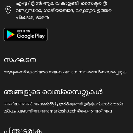
ഏ-൮ / ൫൦൪ ആലിവ കാഉണ്ടീ, സൈക്ടര ൫
വസുന്ധരാ, ഗാജിയാബാദ, ൨൦൧൦൧൨ ഉത്തര
പ്രദേശ, ഭാരത
സംഘടന
ആമുഖം
സ്വകാര്യതാ നയം
ഉപയോഗ നിയമങ്ങൾ
ബന്ധപ്പെടുക
ഞങ്ങളുടെ വെബ്സൈറ്റുകൾ
अमरकोश.भारत
मराठी.भारत
అమర్కోష్.భారత్
அகராதி.இந்தியா
ನಿಘಂಟು.ಭಾರತ
ଅଭିଧାନ.ଭାରତ
অভিধান.ভারত
amarkosh.tech
चौपाल.भारत
सारथी.भारत
പിന്തുടരുക