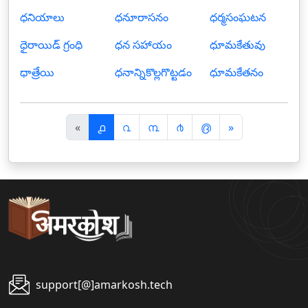
ధనియాలు
ధనూరాసనం
ధర్మసంఘటన
ధైరాయిడ్ గ్రంధి
ధన సహాయం
ధూమకేతువు
ధాత్రేయి
ధనాన్నికొల్లగొట్టడం
ధూమకేతనం
पि
अ
«
൧
൨
൩
൪
൫
»
छ
ग
ला
ला
support[@]amarkosh.tech