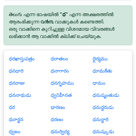
తెలుగు എന്ന ഭാഷയിൽ
"ధ"
എന്ന അക്ഷരത്തിൽ
ആരംഭിക്കുന്ന
൨൯൩
വാക്കുകൾ കണ്ടെത്തി.
ഒരു വാക്കിനെ കുറിച്ചുള്ള വിശദമായ വിവരങ്ങൾ
ലഭിക്കാൻ ആ വാക്കിൽ ക്ലിക്ക് ചെയ്യുക.
ధరఖాస్తుపత్రం
ధరాతలం
ధైర్యము
ధనధారి
ధనాగారం
ధూమకేతు
ధనరాజు
ధనగృహము
ధామం
ధననాథుడు
ధ్వనిహీనత
ధనుష్మంతుడు
ధర
ధారణం
ధనుర్ధరుడు
ధనార్జన
ధరణం
ధనుర్ధారి
ధ్వజం
ధనుర్విద్య
ధనుష్కుడు