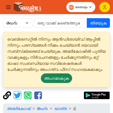
തിരയുക
വെബ്‌സൈറ്റിൽ നിന്നും ആൻഡ്രോയിഡ് ആപ്പിൽ
നിന്നും പരസ്യങ്ങൾ നീക്കം ചെയ്യാൻ ദയവായി
സബ്‌സ്‌ക്രൈബ് ചെയ്യുക. അമർകോഷിൽ പുതിയ
വാക്കുകളും നിർവചനങ്ങളും ചേർക്കുന്നതിനും മറ്റ്
ഭാഷാ സംബന്ധിയായ സവിശേഷതകൾ
ചേർക്കുന്നതിനും അംഗത്വ ഫീസ് സഹായകമാകും.
അംഗമാകുക
അമർകോഷ്
తెలుగు
യാത്ര
ధ