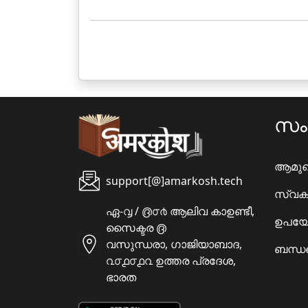
സ
ആമു
support[@]amarkosh.tech
സ്വക
ഏ-൮ / ൫൦൪ ആലിവ കാഉണ്ടീ,
ഉപയോ
സൈക്ടര ൫
വസുന്ധരാ, ഗാജിയാബാദ,
ബന്ധപ
൨൦൧൦൧൨ ഉത്തര പ്രദേശ,
ഭാരത