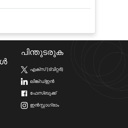
പിന്തുടരുക
കൾ
എക്സ് (ട്വിറ്റർ)
ലിങ്ക്ഡ്ഇൻ
ഫേസ്ബുക്ക്
ഇൻസ്റ്റാഗ്രാം