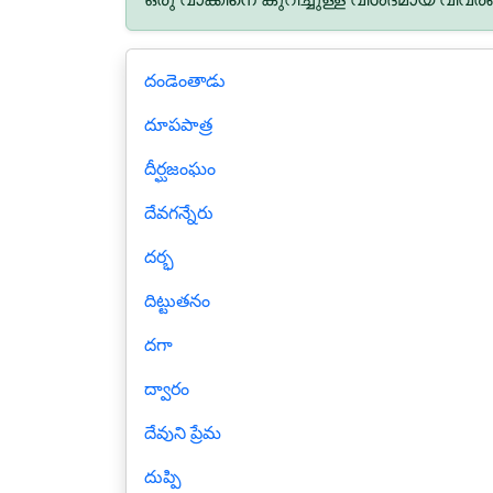
దండెంతాడు
దూపపాత్ర
దీర్ఘజంఘం
దేవగన్నేరు
దర్భ
దిట్టుతనం
దగా
ద్వారం
దేవుని ప్రేమ
దుప్పి