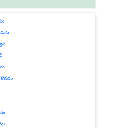
ము
లాడుట
వెన
డీ
శనం
ుకోవడం
బ
లభం
టము