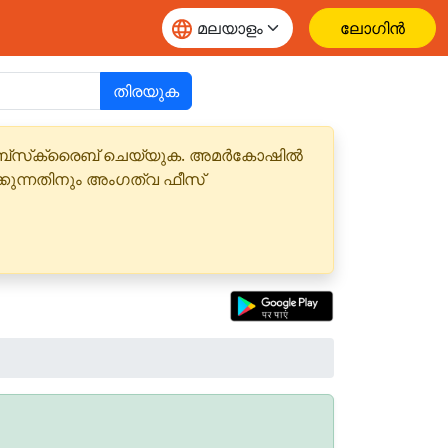
ലോഗിൻ
തിരയുക
 സബ്‌സ്‌ക്രൈബ് ചെയ്യുക. അമർകോഷിൽ
്കുന്നതിനും അംഗത്വ ഫീസ്