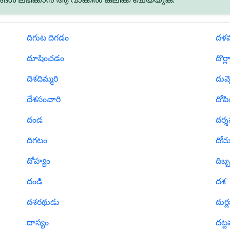
దిగుట దిగడం
దళ
దూషించడం
దొర్
దెశదిమ్మరి
దువ్
దేశసంచారి
దోపి
దండ
దర్
దిగటం
దోచ
దోహ్యం
దిబ్
దండి
దశ
దశరథుడు
దుర్
దాస్యం
దట్