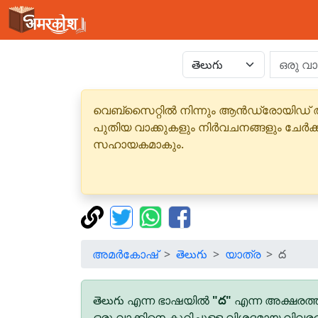
വെബ്‌സൈറ്റിൽ നിന്നും ആൻഡ്രോയിഡ് 
പുതിയ വാക്കുകളും നിർവചനങ്ങളും ചേർക
സഹായകമാകും.
അമർകോഷ്
తెలుగు
യാത്ര
ద
తెలుగు എന്ന ഭാഷയിൽ
"ద"
എന്ന അക്ഷരത്ത
ഒരു വാക്കിനെ കുറിച്ചുള്ള വിശദമായ വിവര