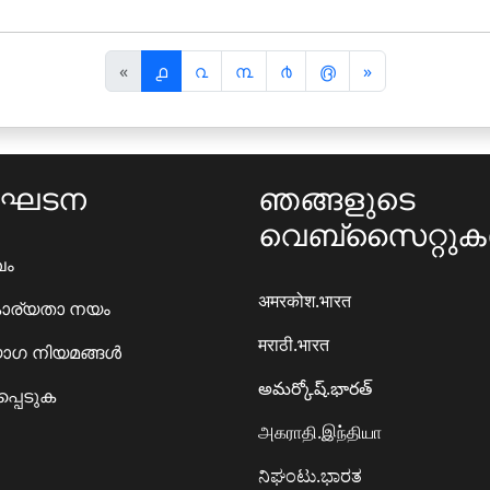
पि
अ
«
൧
൨
൩
൪
൫
»
छ
ग
ला
ला
ംഘടന
ഞങ്ങളുടെ
വെബ്സൈറ്റു
ഖം
अमरकोश.भारत
ാര്യതാ നയം
मराठी.भारत
ഗ നിയമങ്ങൾ
అమర్కోష్.భారత్
്പെടുക
அகராதி.இந்தியா
ನಿಘಂಟು.ಭಾರತ