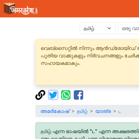
വെബ്‌സൈറ്റിൽ നിന്നും ആൻഡ്രോയിഡ് 
പുതിയ വാക്കുകളും നിർവചനങ്ങളും ചേർക
സഹായകമാകും.
അമർകോഷ്
தமிழ்
യാത്ര
ட
தமிழ் എന്ന ഭാഷയിൽ
"ட"
എന്ന അക്ഷരത്തി
ഒരു വാക്കിനെ കുറിച്ചുള്ള വിശദമായ വിവര