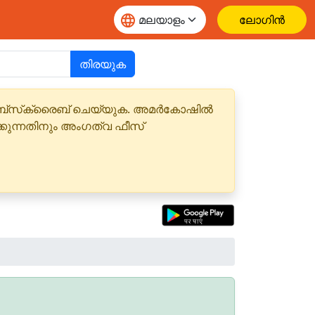
ലോഗിൻ
തിരയുക
 സബ്‌സ്‌ക്രൈബ് ചെയ്യുക. അമർകോഷിൽ
്കുന്നതിനും അംഗത്വ ഫീസ്