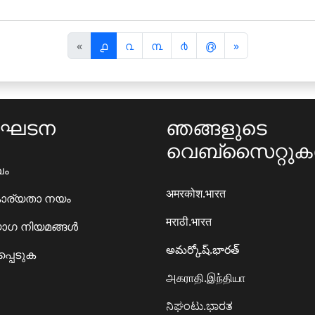
पि
अ
«
൧
൨
൩
൪
൫
»
छ
ग
ला
ला
ംഘടന
ഞങ്ങളുടെ
വെബ്സൈറ്റു
ഖം
अमरकोश.भारत
ാര്യതാ നയം
मराठी.भारत
ഗ നിയമങ്ങൾ
అమర్కోష్.భారత్
്പെടുക
அகராதி.இந்தியா
ನಿಘಂಟು.ಭಾರತ