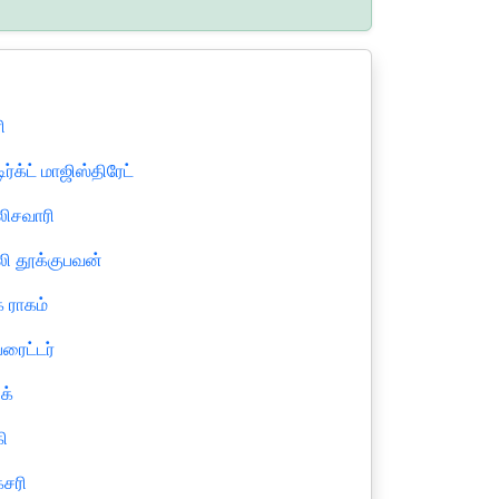
ி
டிர்க்ட் மாஜிஸ்திரேட்
ிசவாரி
ி தூக்குபவன்
் ராகம்
்ரைட்டர்
க்
கி
்சரி