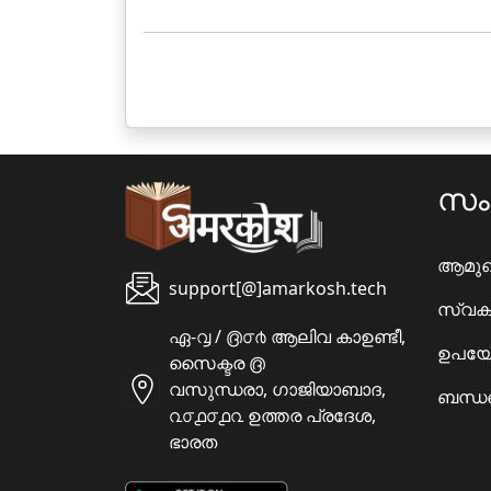
സ
ആമു
support[@]amarkosh.tech
സ്വക
ഏ-൮ / ൫൦൪ ആലിവ കാഉണ്ടീ,
ഉപയോ
സൈക്ടര ൫
വസുന്ധരാ, ഗാജിയാബാദ,
ബന്ധപ
൨൦൧൦൧൨ ഉത്തര പ്രദേശ,
ഭാരത