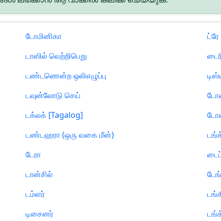
டோமினிகா
ட்ரே
டாஸில் வெற்றிபெறு
டைர
டண்டணென்ற ஒலிஎழுப்பு
டிஸ்
டவுன்லோடு செய்
டோல
டக்லக் [Tagalog]
டோல
டண்டஹரா (ஒரு வகை மீன்)
டங்க
டேரா
டைப
டான்சில்
டேங்
டம்ளர்
டங்
டிசைனர்
டங்க