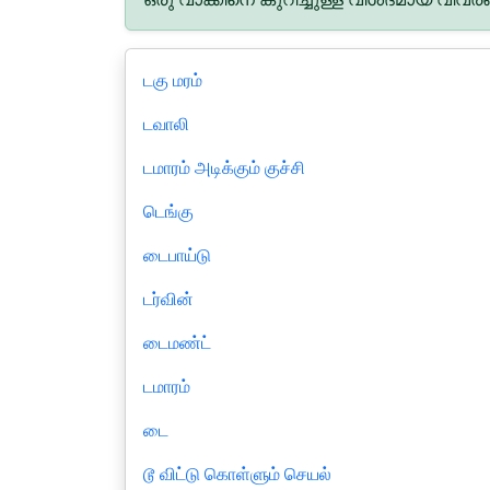
டகு மரம்
டவாலி
டமாரம் அடிக்கும் குச்சி
டெங்கு
டைபாய்டு
டர்வின்
டைமண்ட்
டமாரம்
டை
டூ விட்டு கொள்ளும் செயல்