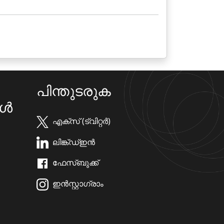
പിന്തുടരുക
കൾ
എക്സ് (ട്വിറ്റർ)
ലിങ്ക്ഡ്ഇൻ
ഫേസ്ബുക്ക്
ഇൻസ്റ്റാഗ്രാം