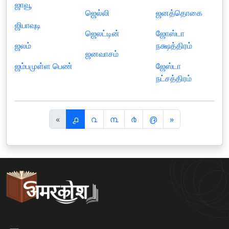
ஜாவூ
ஜெல்லி
ஜனத்தொகை
ஜிபாவுடி
ஜெலட்டின்
ஜோஸ்டா
ஜலம்
நக்ஷத்திரம்
ஜனவாசம்
ஜம்பமுள்ள பெண்
ஜேஸ்டா
நட்சத்திரம்
पि
अ
«
൧
൨
൩
൪
൫
»
छ
ग
ला
ला