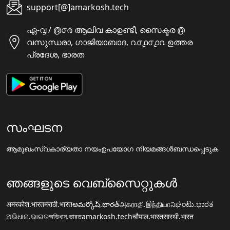
support[@]amarkosh.tech
ഏ-൮ / ൫൦൪ ആലിവ കാഉണ്ടീ, സൈക്ടര ൫
വസുന്ധരാ, ഗാജിയാബാദ, ൨൦൧൦൧൨ ഉത്തര
പ്രദേശ, ഭാരത
സംഘടന
ആമുഖം
സ്വകാര്യതാ നയം
ഉപയോഗ നിയമങ്ങൾ
ബന്ധപ്പെടുക
ഞങ്ങളുടെ വെബ്സൈറ്റുകൾ
अमरकोश.भारत
मराठी.भारत
అమర్కోష్.భారత్
அகராதி.இந்தியா
ನಿಘಂಟು.ಭಾರತ
ଅଭିଧାନ.ଭାରତ
অভিধান.ভারত
amarkosh.tech
चौपाल.भारत
सारथी.भारत