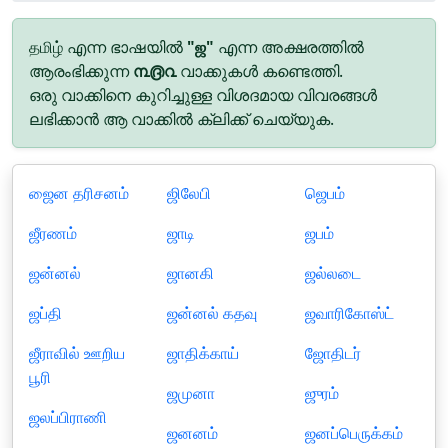
தமிழ் എന്ന ഭാഷയിൽ
"ஜ"
എന്ന അക്ഷരത്തിൽ
ആരംഭിക്കുന്ന
൩൫൨
വാക്കുകൾ കണ്ടെത്തി.
ഒരു വാക്കിനെ കുറിച്ചുള്ള വിശദമായ വിവരങ്ങൾ
ലഭിക്കാൻ ആ വാക്കിൽ ക്ലിക്ക് ചെയ്യുക.
ஜைன தரிசனம்
ஜிலேபி
ஜெபம்
ஜீரணம்
ஜாடி
ஜபம்
ஜன்னல்
ஜானகி
ஜல்லடை
ஜப்தி
ஜன்னல் கதவு
ஜவாரிகோஸ்ட்
ஜீராவில் ஊறிய
ஜாதிக்காய்
ஜோதிடர்
பூரி
ஜமுனா
ஜுரம்
ஜலப்பிராணி
ஜனனம்
ஜனப்பெருக்கம்