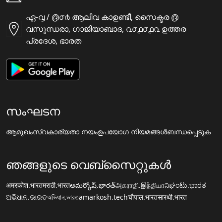
ഏ-൮ / ൫൦൪ ആലിവ കാഉണ്ടീ, സൈക്ടര ൫
വസുന്ധരാ, ഗാജിയാബാദ, ൨൦൧൦൧൨ ഉത്തര
പ്രദേശ, ഭാരത
സംഘടന
ആമുഖം
സ്വകാര്യതാ നയം
ഉപയോഗ നിയമങ്ങൾ
ബന്ധപ്പെടുക
ഞങ്ങളുടെ വെബ്സൈറ്റുകൾ
अमरकोश.भारत
मराठी.भारत
అమర్కోష్.భారత్
அகராதி.இந்தியா
ನಿಘಂಟು.ಭಾರತ
ଅଭିଧାନ.ଭାରତ
অভিধান.ভারত
amarkosh.tech
चौपाल.भारत
सारथी.भारत