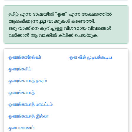
தமிழ் എന്ന ഭാഷയിൽ
"ஔ"
എന്ന അക്ഷരത്തിൽ
ആരംഭിക്കുന്ന
൧൧
വാക്കുകൾ കണ്ടെത്തി.
ഒരു വാക്കിനെ കുറിച്ചുള്ള വിശദമായ വിവരങ്ങൾ
ലഭിക്കാൻ ആ വാക്കിൽ ക്ലിക്ക് ചെയ്യുക.
ஔரங்காரேஸ்வர்
ஔ வில் முடியக்கூடிய
ஔரங்கசிப்
ஔரங்காபாத் நகரம்
ஔரங்காபாத்
ஔரங்காபாத் மாவட்டம்
ஔரங்காபாத் ஜில்லா
ஔபாசாணம்