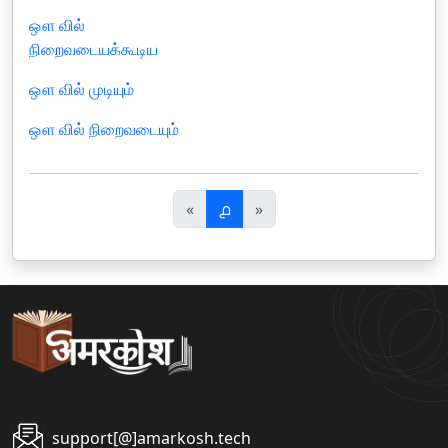
ஔ வில்
நிறைவடையக்கூடிய
ஔ வில் முடியும்
ஔ வில் நிறைவடையும்
पि
अ
«
൧
»
छ
ग
ला
ला
support[@]amarkosh.tech