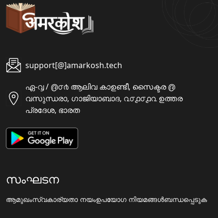
support[@]amarkosh.tech
ഏ-൮ / ൫൦൪ ആലിവ കാഉണ്ടീ, സൈക്ടര ൫
വസുന്ധരാ, ഗാജിയാബാദ, ൨൦൧൦൧൨ ഉത്തര
പ്രദേശ, ഭാരത
സംഘടന
ആമുഖം
സ്വകാര്യതാ നയം
ഉപയോഗ നിയമങ്ങൾ
ബന്ധപ്പെടുക