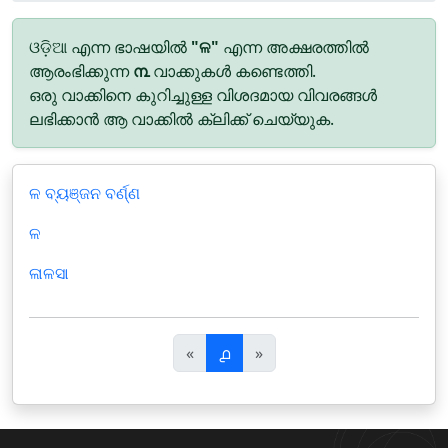
ଓଡ଼ିଆ എന്ന ഭാഷയിൽ
"ଳ"
എന്ന അക്ഷരത്തിൽ
ആരംഭിക്കുന്ന
൩
വാക്കുകൾ കണ്ടെത്തി.
ഒരു വാക്കിനെ കുറിച്ചുള്ള വിശദമായ വിവരങ്ങൾ
ലഭിക്കാൻ ആ വാക്കിൽ ക്ലിക്ക് ചെയ്യുക.
ଳ ବ୍ୟଞ୍ଜନ ବର୍ଣ୍ଣ
ଳ
ଳାଳସା
पि
अ
«
൧
»
छ
ग
ला
ला