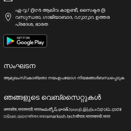
ഏ-൮ / ൫൦൪ ആലിവ കാഉണ്ടീ, സൈക്ടര ൫
വസുന്ധരാ, ഗാജിയാബാദ, ൨൦൧൦൧൨ ഉത്തര
പ്രദേശ, ഭാരത
സംഘടന
ആമുഖം
സ്വകാര്യതാ നയം
ഉപയോഗ നിയമങ്ങൾ
ബന്ധപ്പെടുക
ഞങ്ങളുടെ വെബ്സൈറ്റുകൾ
अमरकोश.भारत
मराठी.भारत
అమర్కోష్.భారత్
அகராதி.இந்தியா
ನಿಘಂಟು.ಭಾರತ
ଅଭିଧାନ.ଭାରତ
অভিধান.ভারত
amarkosh.tech
चौपाल.भारत
सारथी.भारत