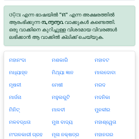
ଓଡ଼ିଆ എന്ന ഭാഷയിൽ
"ମ"
എന്ന അക്ഷരത്തിൽ
ആരംഭിക്കുന്ന
൩,൬൬൨
വാക്കുകൾ കണ്ടെത്തി.
ഒരു വാക്കിനെ കുറിച്ചുള്ള വിശദമായ വിവരങ്ങൾ
ലഭിക്കാൻ ആ വാക്കിൽ ക്ലിക്ക് ചെയ്യുക.
ମହାନଂଦା
ମଶକାରି
ମହାବଟ
ମଧ୍ୟାହ୍ନ
ମିଥ୍ୟା ଜ୍ଞାନ
ମାଲଦୋବା
ମୂଷଳୀ
ମେଷୀ
ମରଦ
ମାର୍ଜନା
ମହୁଲରୁଟି
ମଦନିକା
ମିନିଟ୍‌
ମାଳବୀ
ମୁନକୀର
ମଳବଦ୍ଧତା
ମୁଖ ବାଦ୍ୟ
ମହାଶ୍ୱେତା
ମଂଗଳକାରୀ ଗ୍ରହ
ମୂଳା ନକ୍ଷତ୍ର
ମହାନଗର