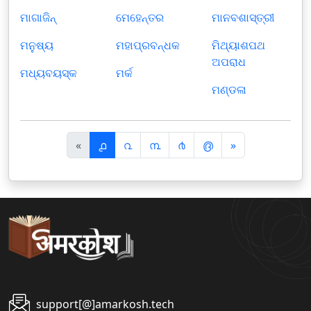
ମାଗାଜିନ୍‌
ମେହେନ୍ତର
ମାନବଶାସ୍ତ୍ରୀ
ମନୁଷ୍ୟ
ମହାପ୍ରବନ୍ଧକ
ମିଥ୍ୟାଶପଥ
ଅପରାଧ
ମଧ୍ୟବୟସ୍କ
ମର୍କ
ମଣ୍ଡଳା
पि
अ
«
൧
൨
൩
൪
൫
»
छ
ग
ला
ला
support[@]amarkosh.tech