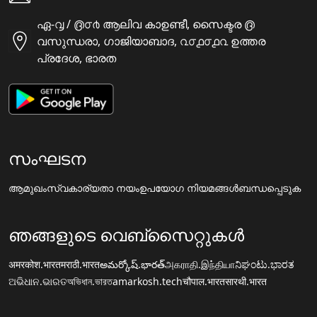
ഏ-൮ / ൫൦൪ ആലിവ കാഉണ്ടീ, സൈക്ടര ൫
വസുന്ധരാ, ഗാജിയാബാദ, ൨൦൧൦൧൨ ഉത്തര
പ്രദേശ, ഭാരത
സംഘടന
ആമുഖം
സ്വകാര്യതാ നയം
ഉപയോഗ നിയമങ്ങൾ
ബന്ധപ്പെടുക
ഞങ്ങളുടെ വെബ്സൈറ്റുകൾ
अमरकोश.भारत
मराठी.भारत
అమర్కోష్.భారత్
அகராதி.இந்தியா
ನಿಘಂಟು.ಭಾರತ
ଅଭିଧାନ.ଭାରତ
অভিধান.ভারত
amarkosh.tech
चौपाल.भारत
सारथी.भारत