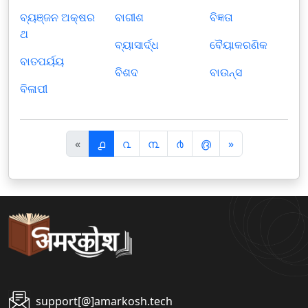
ବ୍ୟଞ୍ଜନ ଅକ୍ଷର
ବାଗୀଶ
ବିଜ୍ଞତା
ଥ
ବ୍ୟାସାର୍ଦ୍ଧ
ବୈୟାକରଣିକ
ବାତପର୍ୟୟ
ବିଶଦ
ବାଉନ୍ସ
ବିଳାପୀ
पि
अ
«
൧
൨
൩
൪
൫
»
छ
ग
ला
ला
support[@]amarkosh.tech