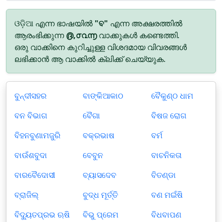
ଓଡ଼ିଆ എന്ന ഭാഷയിൽ
"ବ"
എന്ന അക്ഷരത്തിൽ
ആരംഭിക്കുന്ന
൫,൦൨൬
വാക്കുകൾ കണ്ടെത്തി.
ഒരു വാക്കിനെ കുറിച്ചുള്ള വിശദമായ വിവരങ്ങൾ
ലഭിക്കാൻ ആ വാക്കിൽ ക്ലിക്ക് ചെയ്യുക.
ବୁନ୍ଦୀସହର
ବାଙ୍କିଆକାଠ
ବୈକୁଣ୍ଠ ଧାମ
ବନ ବିଭାଗ
ବୈଗା
ବିଷଜ ରୋଗ
ବିହନବୁଣାମଜୁରି
ବକ୍ରଭାଷ
ବର୍ମ
ବାଉଁଶବୁଦା
ବେବୁନ
ବାଚନିକତା
ବାରବୈଦୋସୀ
ବ୍ୟାସଦେବ
ବିତଣ୍ଡା
ବ୍ରାଜିଲ୍
ବୁଦ୍ଧ ମୂର୍ତ୍ତି
ବଣ ମଇଁଷି
ବିଦ୍ୟୁତପ୍ରଭ ଋଷି
ବିଭୁ ପ୍ରେମ
ବିଧବାପଣ