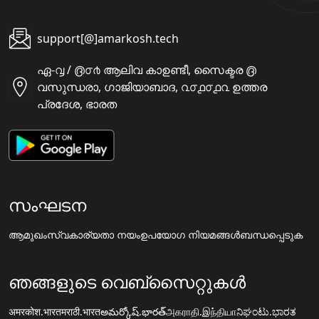
support[@]amarkosh.tech
ഏ-൮ / ൫൦൪ ആലിവ കാഉണ്ടീ, സൈക്ടര ൫
വസുന്ധരാ, ഗാജിയാബാദ, ൨൦൧൦൧൨ ഉത്തര
പ്രദേശ, ഭാരത
സംഘടന
ആമുഖം
സ്വകാര്യതാ നയം
ഉപയോഗ നിയമങ്ങൾ
ബന്ധപ്പെടുക
ഞങ്ങളുടെ വെബ്സൈറ്റുകൾ
अमरकोश.भारत
मराठी.भारत
అమర్కోష్.భారత్
அகராதி.இந்தியா
ನಿಘಂಟು.ಭಾರತ