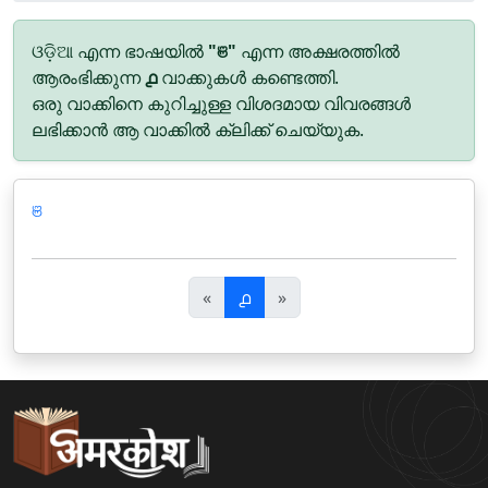
ଓଡ଼ିଆ എന്ന ഭാഷയിൽ
"ଞ"
എന്ന അക്ഷരത്തിൽ
ആരംഭിക്കുന്ന
൧
വാക്കുകൾ കണ്ടെത്തി.
ഒരു വാക്കിനെ കുറിച്ചുള്ള വിശദമായ വിവരങ്ങൾ
ലഭിക്കാൻ ആ വാക്കിൽ ക്ലിക്ക് ചെയ്യുക.
ଞ
पि
अ
«
൧
»
छ
ग
ला
ला