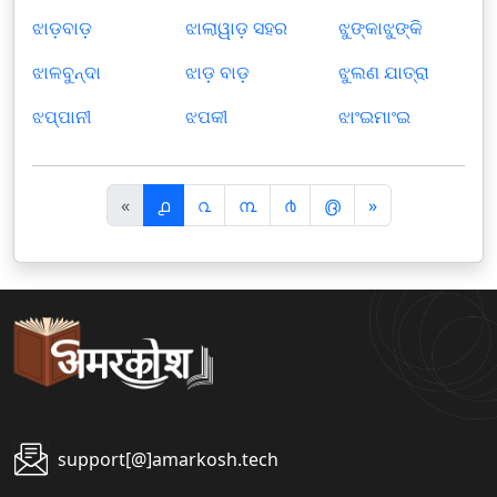
ଝାଡ଼ବାଡ଼
ଝାଲାୱାଡ଼ ସହର
ଝୁଙ୍କାଝୁଙ୍କି
ଝାଳବୁନ୍ଦା
ଝାଡ଼ ବାଡ଼
ଝୁଲଣ ଯାତ୍ରା
ଝପ୍ପାନୀ
ଝପକୀ
ଝାଂଇମାଂଇ
पि
अ
«
൧
൨
൩
൪
൫
»
छ
ग
ला
ला
support[@]amarkosh.tech