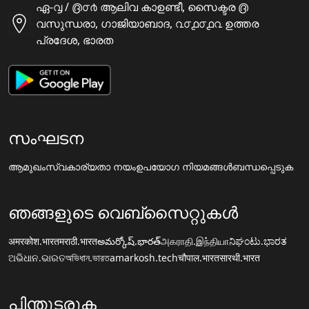
ഏ-൮ / ൫൦൪ ആലിവ കാഉണ്ടീ, സൈക്ടര ൫
വസുന്ധരാ, ഗാജിയാബാദ, ൨൦൧൦൧൨ ഉത്തര
പ്രദേശ, ഭാരത
സംഘടന
ആമുഖം
സ്വകാര്യതാ നയം
ഉപയോഗ നിയമങ്ങൾ
ബന്ധപ്പെടുക
ഞങ്ങളുടെ വെബ്സൈറ്റുകൾ
अमरकोश.भारत
मराठी.भारत
అమర్కోష్.భారత్
அகராதி.இந்தியா
ನಿಘಂಟು.ಭಾರತ
ଅଭିଧାନ.ଭାରତ
অভিধান.ভারত
amarkosh.tech
चौपाल.भारत
सारथी.भारत
പിന്തുടരുക