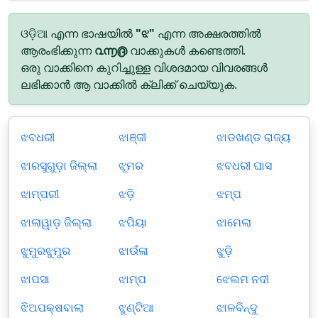
ଓଡ଼ିଆ എന്ന ഭാഷയിൽ
"ଝ"
എന്ന അക്ഷരത്തിൽ
ആരംഭിക്കുന്ന
൨൬൫
വാക്കുകൾ കണ്ടെത്തി.
ഒരു വാക്കിനെ കുറിച്ചുള്ള വിശദമായ വിവരങ്ങൾ
ലഭിക്കാൻ ആ വാക്കിൽ ക്ലിക്ക് ചെയ്യുക.
ଝବଧରୀ
ଝାଞ୍ଜୀ
ଝାଡଖଣ୍ଡ ରାଜ୍ୟ
ଝାରସୁଗୁଡ଼ା ଜିଲ୍ଲା
ଝୂମର
ଝବଧରୀ ଘାସ
ଝାମ୍ପରୀ
ଝଡ଼ି
ଝମ୍ପ
ଝାଲାୱାଡ଼ ଜିଲ୍ଲା
ଝପିୟା
ଝାମେଲା
ଝୁମୁରଝୁମୁର
ଝାଉଁଳା
ଝୁଡ଼ି
ଝାପସା
ଝାମ୍ପ
ଝେଲମ ନଦୀ
ଝିଅପକ୍ଷବାଲା
ଝୁଣ୍ଟିଆ
ଝାଳବିନ୍ଦୁ