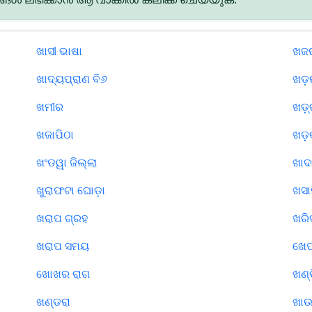
ଖାସୀ ଭାଷା
ଖଜର
ଖାଦ୍ୟପ୍ରାଣ ବି୬
ଖଡ଼
ଖମୀର
ଖଡ଼୍
ଖଜାପିଠା
ଖଡ଼
ଖଂଡୱା ଜିଲ୍ଲା
ଖାଦ
ଖୁରାଫଟା ଘୋଡ଼ା
ଖସା
ଖରାପ ଗ୍ରହ
ଖରିଦ
ଖରାପ ସମୟ
ଖେ
ଖୋଖର ରାଗ
ଖଣ୍
ଖଣ୍ଡରା
ଖାଉଟ