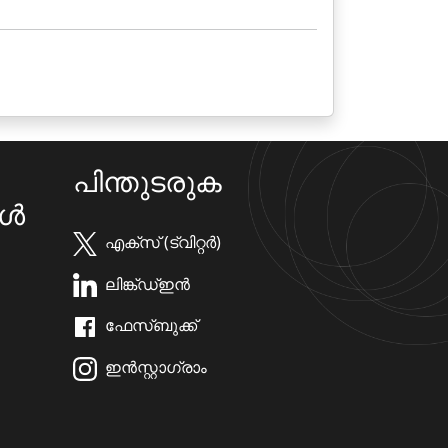
പിന്തുടരുക
കൾ
എക്സ് (ട്വിറ്റർ)
ലിങ്ക്ഡ്ഇൻ
ഫേസ്ബുക്ക്
ഇൻസ്റ്റാഗ്രാം