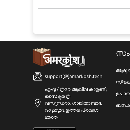
സ
ആമു
support[@]amarkosh.tech
സ്വക
ഏ-൮ / ൫൦൪ ആലിവ കാഉണ്ടീ,
ഉപയോ
സൈക്ടര ൫
വസുന്ധരാ, ഗാജിയാബാദ,
ബന്ധപ
൨൦൧൦൧൨ ഉത്തര പ്രദേശ,
ഭാരത