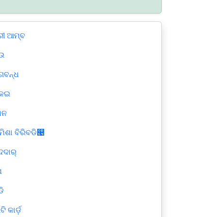
ୀ ଆମ୍ବ
ଉ
ଗବନ୍ଧ
କଇ
ାନ
ମିଶା ବିରିବଡି୤
ଦାର୍‌
ପ
ଡି
ି କାର୍ଡ଼