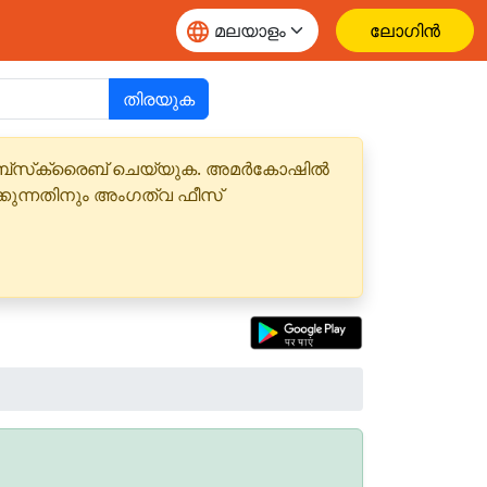
ലോഗിൻ
തിരയുക
 സബ്‌സ്‌ക്രൈബ് ചെയ്യുക. അമർകോഷിൽ
്കുന്നതിനും അംഗത്വ ഫീസ്