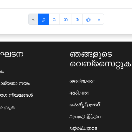
पि
अ
«
൧
൨
൩
൪
൫
»
छ
ग
ला
ला
ംഘടന
ഞങ്ങളുടെ
വെബ്സൈറ്റു
ഖം
अमरकोश.भारत
ാര്യതാ നയം
मराठी.भारत
ഗ നിയമങ്ങൾ
అమర్కోష్.భారత్
്പെടുക
அகராதி.இந்தியா
ನಿಘಂಟು.ಭಾರತ