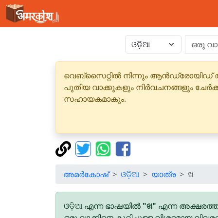
വെബ്‌സൈറ്റിൽ നിന്നും ആൻഡ്രോയിഡ് 
പുതിയ വാക്കുകളും നിർവചനങ്ങളും ചേർക
സഹായകമാകും.
അമർകോഷ്
ଓଡ଼ିଆ
യാത്ര
ଖ
ଓଡ଼ିଆ എന്ന ഭാഷയിൽ
"ଖ"
എന്ന അക്ഷരത്ത
ഒരു വാക്കിനെ കുറിച്ചുള്ള വിശദമായ വിവര