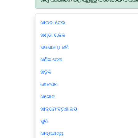
ଖାଇବା ତେଲ
ଖଣ୍ଡା ଚାଳକ
ଖଜଣାଛାଡ଼ ଜମି
ଖଣିଜ ତେଲ
ଖିଡ଼ିକି
ଖେଳଘର
ଖଗୋଳ
ଖାଦ୍ୟମଂତ୍ରଣାଳୟ
ଖୁରି
ଖାଦ୍ୟଶସ୍ୟ