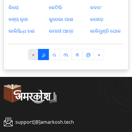
କିଲୋ
କେଟିଲି
କବାଟ
କଞ୍ଚା ଲୁହା
କୁରେଭା ଗାଈ
କହୋଡ଼
କାଲିସିନ୍ଧ ନଈ
କମାନୀ ଆମ୍ବ
କାଳିମୁଣ୍ଡି ପୋକ
पि
अ
«
൧
൨
൩
൪
൫
»
छ
ग
ला
ला
support[@]amarkosh.tech