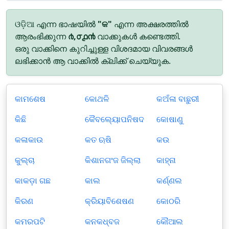
ଓଡ଼ିଆ എന്ന ഭാഷയിൽ
"କ"
എന്ന അക്ഷരത്തിൽ
ആരംഭിക്കുന്ന
൪,൦൧൯
വാക്കുകൾ കണ്ടെത്തി.
ഒരു വാക്കിനെ കുറിച്ചുള്ള വിശദമായ വിവരങ്ങൾ
ലഭിക്കാൻ ആ വാക്കിൽ ക്ലിക്ക് ചെയ്യുക.
କାମଶେଷ
କୋଥଳି
କଅଁଳା ବାଛୁରୀ
କିଛି
କୈବଲ୍ୟୋପନିଷଦ
କୋଷାଣୁ
କଳାକାଉ
କତ ଋଷି
କଉ
କୁଲ୍ଚା
କିଶାନଗଂଜ ଜିଲ୍ଲା
କାହ୍ନା
କାକଡ଼ା ଗଛ
କାଲ
କର୍ଣ୍ଣଲ
କିରଣ
କ୍ରିୟାବିଶେଷଣ
କୋଠରି
କମରପଟି
କନକଧ୍ବଜ
କୌଆଲ