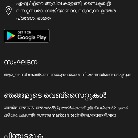
ഏ-൮ / ൫൦൪ ആലിവ കാഉണ്ടീ, സൈക്ടര ൫
വസുന്ധരാ, ഗാജിയാബാദ, ൨൦൧൦൧൨ ഉത്തര
പ്രദേശ, ഭാരത
സംഘടന
ആമുഖം
സ്വകാര്യതാ നയം
ഉപയോഗ നിയമങ്ങൾ
ബന്ധപ്പെടുക
ഞങ്ങളുടെ വെബ്സൈറ്റുകൾ
अमरकोश.भारत
मराठी.भारत
అమర్కోష్.భారత్
அகராதி.இந்தியா
ನಿಘಂಟು.ಭಾರತ
ଅଭିଧାନ.ଭାରତ
অভিধান.ভারত
amarkosh.tech
चौपाल.भारत
सारथी.भारत
പിന്തുടരുക