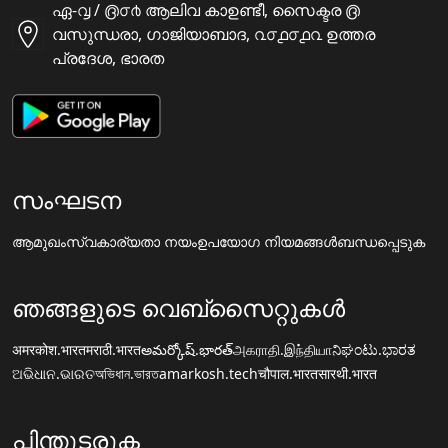
ഏ-൮ / ൫൦൪ ആലിവ കാഉണ്ടീ, സൈക്ടര ൫
വസുന്ധരാ, ഗാജിയാബാദ, ൨൦൧൦൧൨ ഉത്തര
പ്രദേശ, ഭാരത
സംഘടന
ആമുഖം
സ്വകാര്യതാ നയം
ഉപയോഗ നിയമങ്ങൾ
ബന്ധപ്പെടുക
ഞങ്ങളുടെ വെബ്സൈറ്റുകൾ
अमरकोश.भारत
मराठी.भारत
అమర్కోష్.భారత్
அகராதி.இந்தியா
ನಿಘಂಟು.ಭಾರತ
ଅଭିଧାନ.ଭାରତ
অভিধান.ভারত
amarkosh.tech
चौपाल.भारत
सारथी.भारत
പിന്തുടരുക