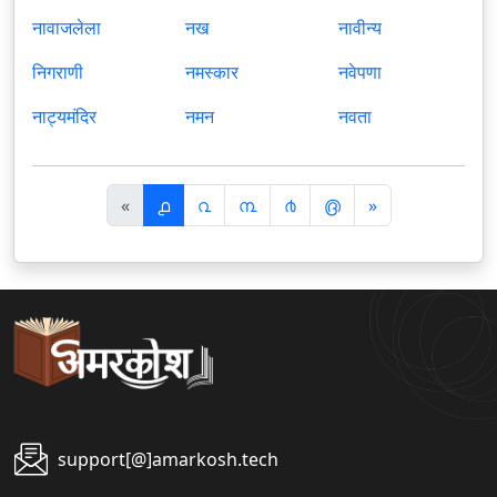
नावाजलेला
नख
नावीन्य
निगराणी
नमस्कार
नवेपणा
नाट्यमंदिर
नमन
नवता
पि
अ
«
൧
൨
൩
൪
൫
»
छ
ग
ला
ला
support[@]amarkosh.tech