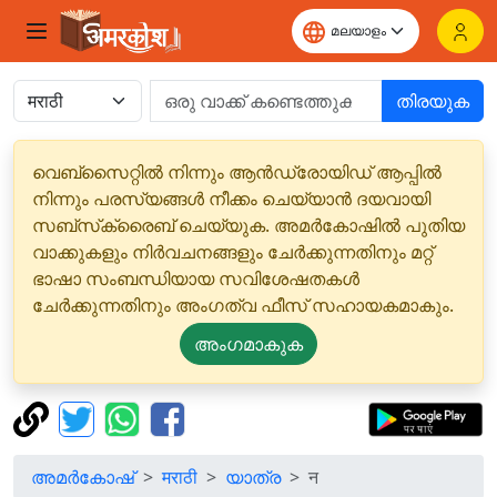
തിരയുക
വെബ്‌സൈറ്റിൽ നിന്നും ആൻഡ്രോയിഡ് ആപ്പിൽ
നിന്നും പരസ്യങ്ങൾ നീക്കം ചെയ്യാൻ ദയവായി
സബ്‌സ്‌ക്രൈബ് ചെയ്യുക. അമർകോഷിൽ പുതിയ
വാക്കുകളും നിർവചനങ്ങളും ചേർക്കുന്നതിനും മറ്റ്
ഭാഷാ സംബന്ധിയായ സവിശേഷതകൾ
ചേർക്കുന്നതിനും അംഗത്വ ഫീസ് സഹായകമാകും.
അംഗമാകുക
അമർകോഷ്
मराठी
യാത്ര
न