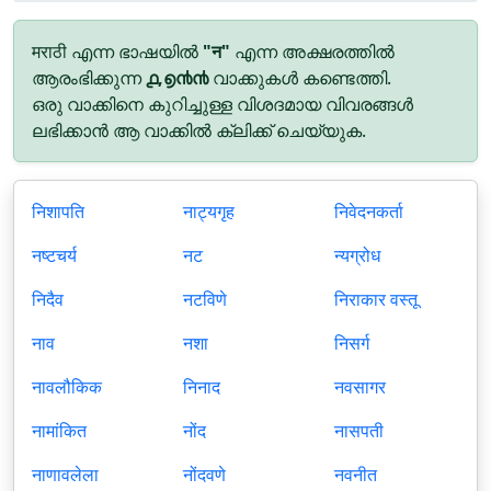
मराठी എന്ന ഭാഷയിൽ
"न"
എന്ന അക്ഷരത്തിൽ
ആരംഭിക്കുന്ന
൧,൭൯൯
വാക്കുകൾ കണ്ടെത്തി.
ഒരു വാക്കിനെ കുറിച്ചുള്ള വിശദമായ വിവരങ്ങൾ
ലഭിക്കാൻ ആ വാക്കിൽ ക്ലിക്ക് ചെയ്യുക.
निशापति
नाट्यगृह
निवेदनकर्ता
नष्टचर्य
नट
न्यग्रोध
निदैव
नटविणे
निराकार वस्तू
नाव
नशा
निसर्ग
नावलौकिक
निनाद
नवसागर
नामांकित
नोंद
नासपती
नाणावलेला
नोंदवणे
नवनीत