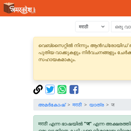
വെബ്‌സൈറ്റിൽ നിന്നും ആൻഡ്രോയിഡ് 
പുതിയ വാക്കുകളും നിർവചനങ്ങളും ചേർക
സഹായകമാകും.
അമർകോഷ്
मराठी
യാത്ര
ज
मराठी എന്ന ഭാഷയിൽ
"ज"
എന്ന അക്ഷരത്തി
ഒരു വാക്കിനെ കുറിച്ചുള്ള വിശദമായ വിവര