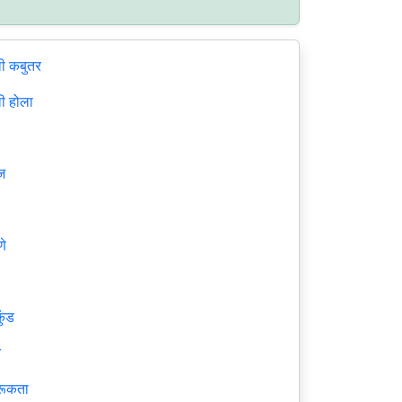
ी कबुतर
ी होला
ी
ज
णे
ुंड
न
रूकता