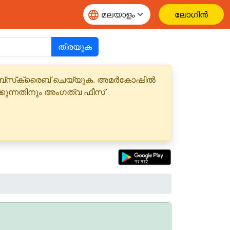
ലോഗിൻ
തിരയുക
 സബ്‌സ്‌ക്രൈബ് ചെയ്യുക. അമർകോഷിൽ
്കുന്നതിനും അംഗത്വ ഫീസ്