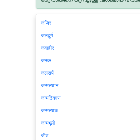
जंजिर
जलदुर्ग
जवाहीर
जनक
जलसर्प
जन्मस्थान
जन्मठिकाण
जन्मस्थळ
जन्मभूमी
जीत