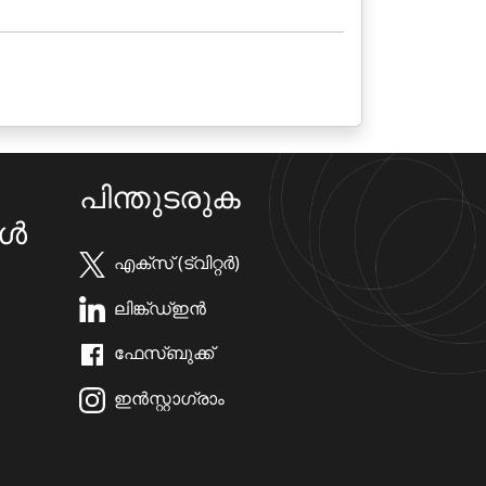
പിന്തുടരുക
കൾ
എക്സ് (ട്വിറ്റർ)
ലിങ്ക്ഡ്ഇൻ
ഫേസ്ബുക്ക്
ഇൻസ്റ്റാഗ്രാം