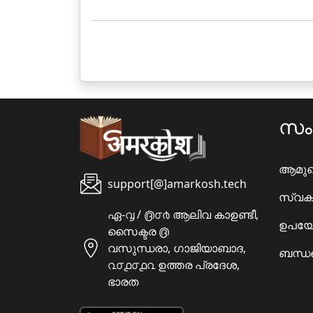
സ
ആമു
support[@]amarkosh.tech
സ്വക
ഏ-൮ / ൫൦൪ ആലിവ കാഉണ്ടീ,
ഉപയോ
സൈക്ടര ൫
വസുന്ധരാ, ഗാജിയാബാദ,
ബന്ധപ
൨൦൧൦൧൨ ഉത്തര പ്രദേശ,
ഭാരത