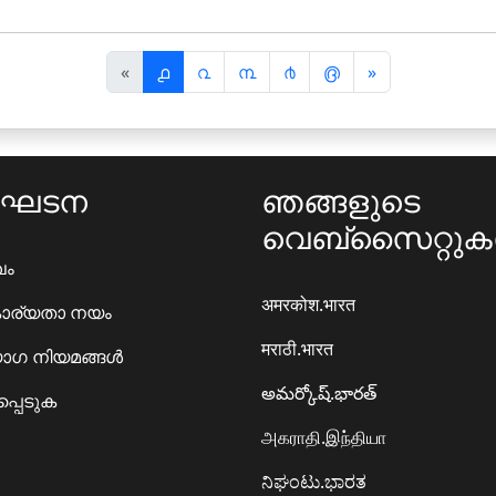
पि
अ
«
൧
൨
൩
൪
൫
»
छ
ग
ला
ला
ംഘടന
ഞങ്ങളുടെ
വെബ്സൈറ്റു
ഖം
अमरकोश.भारत
ാര്യതാ നയം
मराठी.भारत
ഗ നിയമങ്ങൾ
అమర్కోష్.భారత్
്പെടുക
அகராதி.இந்தியா
ನಿಘಂಟು.ಭಾರತ