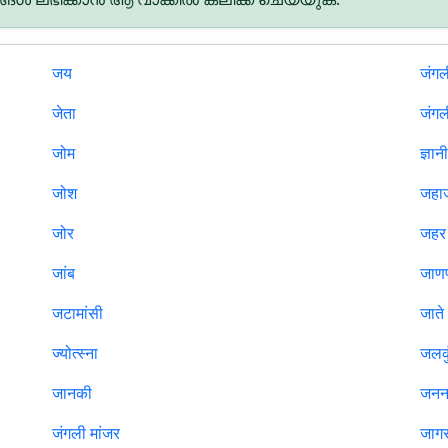
जय
जंगल
जेता
जंगल
जोम
ज्ञान
जोश
जहा
जोर
जहर
जांब
जाण
जटामांसी
जाते
ज्योत्स्ना
जलक
जानकी
जन
जंगली मांजर
जाग