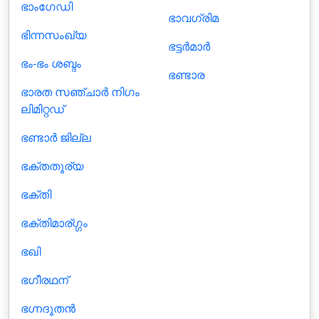
ഭാംഗേഡി
ഭാവഗ്രിമ
ഭിന്നസംഖ്യ
ഭട്ടർമാർ
ഭം-ഭം ശബ്ദം
ഭണ്ടാര
ഭാരത സഞ്ചാര്‍ നിഗം
ലിമിറ്റഡ്
ഭണ്ടാര്‍ ജില്ല
ഭക്തതൂര്യ
ഭക്തി
ഭക്തിമാര്ഗ്ഗം
ഭഖി
ഭഗീരഥന്
ഭഗ്നദൂതൻ