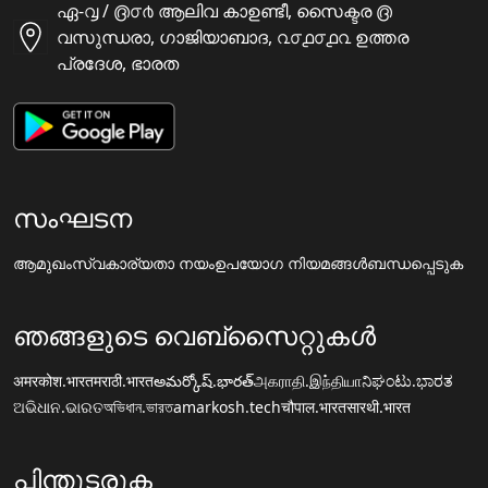
ഏ-൮ / ൫൦൪ ആലിവ കാഉണ്ടീ, സൈക്ടര ൫
വസുന്ധരാ, ഗാജിയാബാദ, ൨൦൧൦൧൨ ഉത്തര
പ്രദേശ, ഭാരത
സംഘടന
ആമുഖം
സ്വകാര്യതാ നയം
ഉപയോഗ നിയമങ്ങൾ
ബന്ധപ്പെടുക
ഞങ്ങളുടെ വെബ്സൈറ്റുകൾ
अमरकोश.भारत
मराठी.भारत
అమర్కోష్.భారత్
அகராதி.இந்தியா
ನಿಘಂಟು.ಭಾರತ
ଅଭିଧାନ.ଭାରତ
অভিধান.ভারত
amarkosh.tech
चौपाल.भारत
सारथी.भारत
പിന്തുടരുക