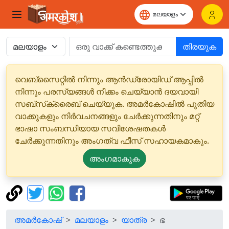
തിരയുക
വെബ്‌സൈറ്റിൽ നിന്നും ആൻഡ്രോയിഡ് ആപ്പിൽ
നിന്നും പരസ്യങ്ങൾ നീക്കം ചെയ്യാൻ ദയവായി
സബ്‌സ്‌ക്രൈബ് ചെയ്യുക. അമർകോഷിൽ പുതിയ
വാക്കുകളും നിർവചനങ്ങളും ചേർക്കുന്നതിനും മറ്റ്
ഭാഷാ സംബന്ധിയായ സവിശേഷതകൾ
ചേർക്കുന്നതിനും അംഗത്വ ഫീസ് സഹായകമാകും.
അംഗമാകുക
അമർകോഷ്
മലയാളം
യാത്ര
ഭ