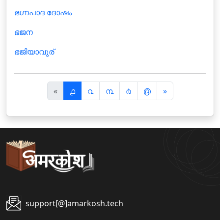
ഭഗ്നപാദ ദോഷം
ഭജന
ഭജിയാവുര്
पि
अ
«
൧
൨
൩
൪
൫
»
छ
ग
ला
ला
support[@]amarkosh.tech