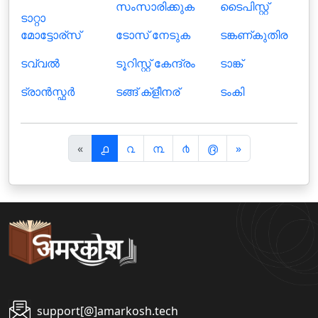
സംസാരിക്കുക
ടൈപിസ്റ്റ്
ടാറ്റാ
മോട്ടോര്സ്
ടോസ് നേടുക
ടങ്കണ്കുതിര
ടവ്വല്‍
ടൂറിസ്റ്റ് കേന്ദ്രം
ടാങ്ക്
ട്രാന്‍സ്ഫര്‍
ടങ്ങ് ക്ളീനര്
ടംകി
पि
अ
«
൧
൨
൩
൪
൫
»
छ
ग
ला
ला
support[@]amarkosh.tech