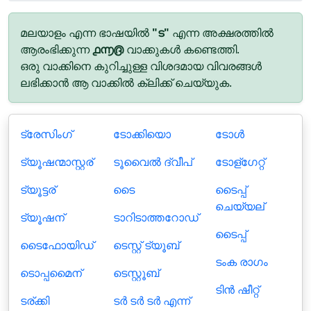
മലയാളം എന്ന ഭാഷയിൽ
"ട"
എന്ന അക്ഷരത്തിൽ
ആരംഭിക്കുന്ന
൧൬൫
വാക്കുകൾ കണ്ടെത്തി.
ഒരു വാക്കിനെ കുറിച്ചുള്ള വിശദമായ വിവരങ്ങൾ
ലഭിക്കാൻ ആ വാക്കിൽ ക്ലിക്ക് ചെയ്യുക.
ട്രേസിംഗ്
ടോക്കിയൊ
ടോള്‍
ട്യൂഷന്മാസ്റ്റര്
ടൂവൈല്‍ ദ്വീപ്
ടോള്ഗേറ്റ്
ട്യൂട്ടര്
ടൈ
ടൈപ്പ്
ചെയ്യല്
ട്യൂഷന്
ടാറിടാത്തറോഡ്
ടൈപ്പ്
ടൈഫോയിഡ്
ടെസ്റ്റ് ട്യൂബ്
ടംക രാഗം
ടൊപ്പമൈന്
ടെസ്റ്റൂബ്
ടിൻ ഷീറ്റ്
ടര്ക്കി
ടർ ടർ ടർ എന്ന്