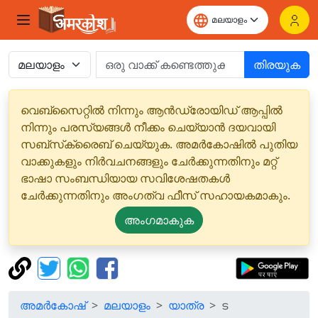
തിരയുക
വെബ്‌സൈറ്റിൽ നിന്നും ആൻഡ്രോയിഡ് ആപ്പിൽ
നിന്നും പരസ്യങ്ങൾ നീക്കം ചെയ്യാൻ ദയവായി
സബ്‌സ്‌ക്രൈബ് ചെയ്യുക. അമർകോഷിൽ പുതിയ
വാക്കുകളും നിർവചനങ്ങളും ചേർക്കുന്നതിനും മറ്റ്
ഭാഷാ സംബന്ധിയായ സവിശേഷതകൾ
ചേർക്കുന്നതിനും അംഗത്വ ഫീസ് സഹായകമാകും.
അംഗമാകുക
അമർകോഷ്
മലയാളം
യാത്ര
ട