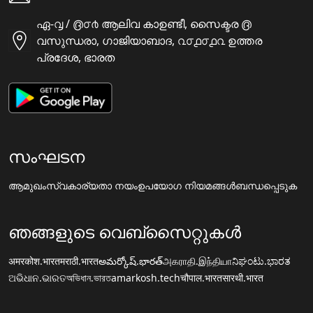
ഏ-൮ / ൫൦൪ ആലിവ കാഉണ്ടീ, സൈക്ടര ൫
വസുന്ധരാ, ഗാജിയാബാദ, ൨൦൧൦൧൨ ഉത്തര
പ്രദേശ, ഭാരത
സംഘടന
ആമുഖം
സ്വകാര്യതാ നയം
ഉപയോഗ നിയമങ്ങൾ
ബന്ധപ്പെടുക
ഞങ്ങളുടെ വെബ്സൈറ്റുകൾ
अमरकोश.भारत
मराठी.भारत
అమర్కోష్.భారత్
அகராதி.இந்தியா
ನಿಘಂಟು.ಭಾರತ
ଅଭିଧାନ.ଭାରତ
অভিধান.ভারত
amarkosh.tech
चौपाल.भारत
सारथी.भारत