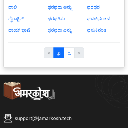
ಥಾಲಿ
ಥರಥರಾ ಅನ್ನು
ಥರಥರ
ಥೈರಾಕ್ಷಿನ್
ಥರಥರಿಸು
ಥಳುಕಿನಂತಹ
ಥಾಯ್ ಭಾಷೆ
ಥರಥರಾ ಎನ್ನು
ಥಳುಕಿನಂತ
पि
अ
«
൧
൨
»
छ
ग
ला
ला
support[@]amarkosh.tech