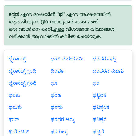
ಕನ್ನಡ എന്ന ഭാഷയിൽ
"ಥ"
എന്ന അക്ഷരത്തിൽ
ആരംഭിക്കുന്ന
൫൨
വാക്കുകൾ കണ്ടെത്തി.
ഒരു വാക്കിനെ കുറിച്ചുള്ള വിശദമായ വിവരങ്ങൾ
ലഭിക്കാൻ ആ വാക്കിൽ ക്ലിക്ക് ചെയ്യുക.
ಥೈರಾಯ್ಡ್
ಥಾರ್ ಮರುಭೂಮಿ
ಥರಥರ ಎನ್ನು
ಥೈರಾಯ್ಡ್ ಗ್ರಂಥಿ
ಥಿಂಪೂ
ಥರಥರನೆ ನಡುಗು
ಥೈರಾಯ್ಟ್-ಗ್ರಂಥಿ
ಥೂ
ಥರ
ಥಳಕು
ಥಂಡಿ
ಥಟ್ಟಂತ
ಥಳುಕು
ಥಳಿಸು
ಥಟಕ್ಕಂತ
ಥಾನ್
ಥರಥರ ಅನ್ನು
ಥಟಕ್ಕನೆ
ಥಿಯೇಟರ್
ಥರಗುಟ್ಟು
ಥಟ್ಟನೆ