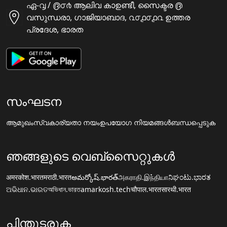
ഏ-൮ / ൫൦൪ ആലിവ കാഉണ്ടീ, സൈക്ടര ൫
വസുന്ധരാ, ഗാജിയാബാദ, ൨൦൧൦൧൨ ഉത്തര
പ്രദേശ, ഭാരത
സംഘടന
ആമുഖം
സ്വകാര്യതാ നയം
ഉപയോഗ നിയമങ്ങൾ
ബന്ധപ്പെടുക
ഞങ്ങളുടെ വെബ്സൈറ്റുകൾ
अमरकोश.भारत
मराठी.भारत
అమర్కోష్.భారత్
அகராதி.இந்தியா
ನಿಘಂಟು.ಭಾರತ
ଅଭିଧାନ.ଭାରତ
অভিধান.ভারত
amarkosh.tech
चौपाल.भारत
सारथी.भारत
പിന്തുടരുക