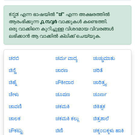
ಕನ್ನಡ എന്ന ഭാഷയിൽ
"ಚ"
എന്ന അക്ഷരത്തിൽ
ആരംഭിക്കുന്ന
൧,൩൮൪
വാക്കുകൾ കണ്ടെത്തി.
ഒരു വാക്കിനെ കുറിച്ചുള്ള വിശദമായ വിവരങ്ങൾ
ലഭിക്കാൻ ആ വാക്കിൽ ക്ലിക്ക് ചെയ്യുക.
ಚರಬಿ
ಚರ್ಮ ವಾದ್ಯ
ಚುಚ್ಚುಮಾತು
ಚಿನ್ಹೆ
ಚಾರಣ
ಚರಿತೆ
ಚಿಹ್ನೆ
ಚೌಕೀದಾರ
ಚಾರಿತ್ರ್ಯ
ಚೇಳು
ಚೂಷಣ
ಚೂರ್ಣ
ಚಾವಣಿ
ಚಕಮಕಿ
ಚಿಕಿತ್ಸಕ
ಚಾಲಕ
ಚಕಮಕಿ ಕಲ್ಲು
ಚಿತ್ರಶಾಲೆ
ಚೌಕಟ್ಟು
ಚಿಣಿ
ಚಕ್ಕಂಬಕ್ಕಳು ಹಾಕಿ