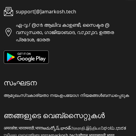
support[@]amarkosh.tech
ഏ-൮ / ൫൦൪ ആലിവ കാഉണ്ടീ, സൈക്ടര ൫
വസുന്ധരാ, ഗാജിയാബാദ, ൨൦൧൦൧൨ ഉത്തര
പ്രദേശ, ഭാരത
സംഘടന
ആമുഖം
സ്വകാര്യതാ നയം
ഉപയോഗ നിയമങ്ങൾ
ബന്ധപ്പെടുക
ഞങ്ങളുടെ വെബ്സൈറ്റുകൾ
अमरकोश.भारत
मराठी.भारत
అమర్కోష్.భారత్
அகராதி.இந்தியா
ನಿಘಂಟು.ಭಾರತ
ଅଭିଧାନ.ଭାରତ
অভিধান.ভারত
amarkosh.tech
चौपाल.भारत
सारथी.भारत