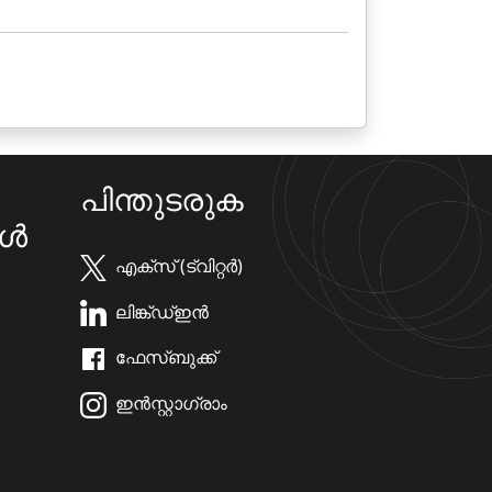
പിന്തുടരുക
കൾ
എക്സ് (ട്വിറ്റർ)
ലിങ്ക്ഡ്ഇൻ
ഫേസ്ബുക്ക്
ഇൻസ്റ്റാഗ്രാം