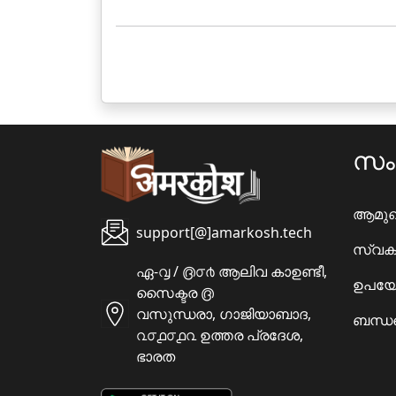
സ
ആമു
support[@]amarkosh.tech
സ്വക
ഏ-൮ / ൫൦൪ ആലിവ കാഉണ്ടീ,
ഉപയോ
സൈക്ടര ൫
വസുന്ധരാ, ഗാജിയാബാദ,
ബന്ധപ
൨൦൧൦൧൨ ഉത്തര പ്രദേശ,
ഭാരത