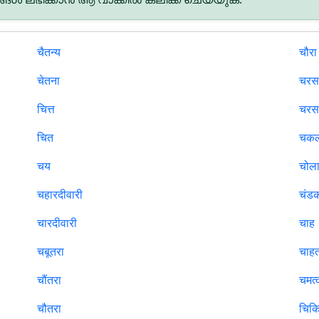
चैतन्य
चौरा
चेतना
चर
चित्त
चरस
चित
चक
चय
चोल
चहारदीवारी
चंड
चारदीवारी
चाह
चबूतरा
चाह
चौंतरा
चमत्
चौतरा
चिकि