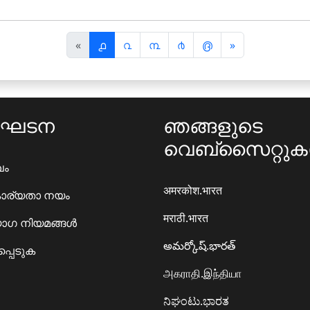
पि
अ
«
൧
൨
൩
൪
൫
»
छ
ग
ला
ला
ംഘടന
ഞങ്ങളുടെ
വെബ്സൈറ്റു
ഖം
अमरकोश.भारत
ാര്യതാ നയം
मराठी.भारत
ഗ നിയമങ്ങൾ
అమర్కోష్.భారత్
്പെടുക
அகராதி.இந்தியா
ನಿಘಂಟು.ಭಾರತ