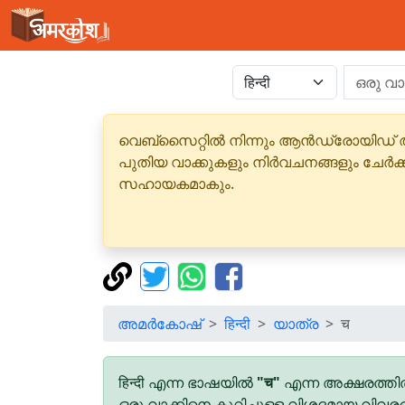
വെബ്‌സൈറ്റിൽ നിന്നും ആൻഡ്രോയിഡ് 
പുതിയ വാക്കുകളും നിർവചനങ്ങളും ചേർക
സഹായകമാകും.
അമർകോഷ്
हिन्दी
യാത്ര
च
हिन्दी എന്ന ഭാഷയിൽ
"च"
എന്ന അക്ഷരത്തി
ഒരു വാക്കിനെ കുറിച്ചുള്ള വിശദമായ വിവര