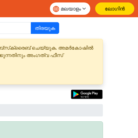
ലോഗിൻ
തിരയുക
 സബ്‌സ്‌ക്രൈബ് ചെയ്യുക. അമർകോഷിൽ
്കുന്നതിനും അംഗത്വ ഫീസ്