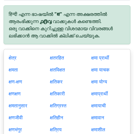
हिन्दी എന്ന ഭാഷയിൽ
"क्ष"
എന്ന അക്ഷരത്തിൽ
ആരംഭിക്കുന്ന
൧൫൮
വാക്കുകൾ കണ്ടെത്തി.
ഒരു വാക്കിനെ കുറിച്ചുള്ള വിശദമായ വിവരങ്ങൾ
ലഭിക്കാൻ ആ വാക്കിൽ ക്ലിക്ക് ചെയ്യുക.
क्षेत्र
क्षतरहित
क्षमा प्रार्थी
क्षमता
क्षतविक्षत
क्षमा याचक
क्षण-क्षण
क्षतिकर
क्षमा योग्य
क्षणक्षण
क्षतिकारी
क्षमाप्रार्थी
क्षमतानुसार
क्षतिग्रस्त
क्षमायाची
क्षणजीवी
क्षतिहीन
क्षमावान
क्षणभंगुर
क्षत्रिय
क्षमाशील