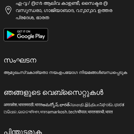
ഏ-൮ / ൫൦൪ ആലിവ കാഉണ്ടീ, സൈക്ടര ൫
വസുന്ധരാ, ഗാജിയാബാദ, ൨൦൧൦൧൨ ഉത്തര
പ്രദേശ, ഭാരത
സംഘടന
ആമുഖം
സ്വകാര്യതാ നയം
ഉപയോഗ നിയമങ്ങൾ
ബന്ധപ്പെടുക
ഞങ്ങളുടെ വെബ്സൈറ്റുകൾ
अमरकोश.भारत
मराठी.भारत
అమర్కోష్.భారత్
அகராதி.இந்தியா
ನಿಘಂಟು.ಭಾರತ
ଅଭିଧାନ.ଭାରତ
অভিধান.ভারত
amarkosh.tech
चौपाल.भारत
सारथी.भारत
പിന്തുടരുക