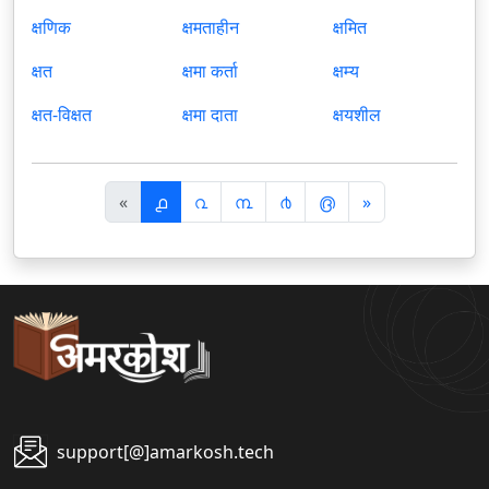
क्षणिक
क्षमताहीन
क्षमित
क्षत
क्षमा कर्ता
क्षम्य
क्षत-विक्षत
क्षमा दाता
क्षयशील
पि
अ
«
൧
൨
൩
൪
൫
»
छ
ग
ला
ला
support[@]amarkosh.tech