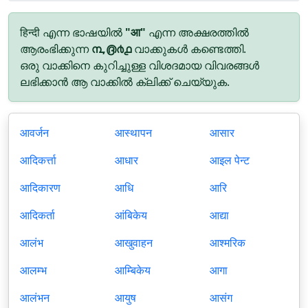
हिन्दी എന്ന ഭാഷയിൽ
"आ"
എന്ന അക്ഷരത്തിൽ
ആരംഭിക്കുന്ന
൩,൫൪൧
വാക്കുകൾ കണ്ടെത്തി.
ഒരു വാക്കിനെ കുറിച്ചുള്ള വിശദമായ വിവരങ്ങൾ
ലഭിക്കാൻ ആ വാക്കിൽ ക്ലിക്ക് ചെയ്യുക.
आवर्जन
आस्थापन
आसार
आदिकर्त्ता
आधार
आइल पेन्ट
आदिकारण
आधि
आरि
आदिकर्ता
आंबिकेय
आद्या
आलंभ
आखुवाहन
आश्मरिक
आलम्भ
आम्बिकेय
आगा
आलंभन
आयुष
आसंग