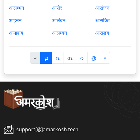
आलम्भन
आसेर
आसंजन
आहनन
आलंबन
आसक्ति
आमाशय
आलम्बन
आसङ्ग
पि
अ
«
൧
൨
൩
൪
൫
»
छ
ग
ला
ला
support[@]amarkosh.tech