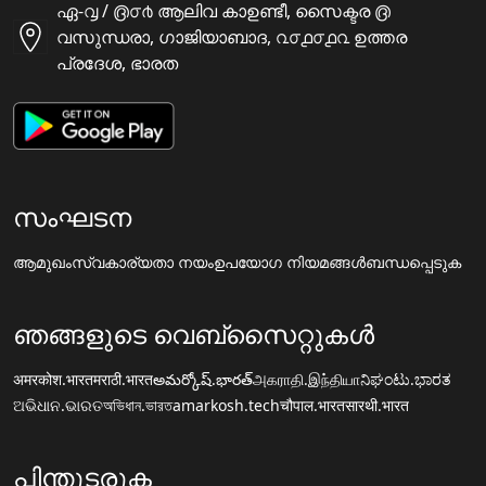
ഏ-൮ / ൫൦൪ ആലിവ കാഉണ്ടീ, സൈക്ടര ൫
വസുന്ധരാ, ഗാജിയാബാദ, ൨൦൧൦൧൨ ഉത്തര
പ്രദേശ, ഭാരത
സംഘടന
ആമുഖം
സ്വകാര്യതാ നയം
ഉപയോഗ നിയമങ്ങൾ
ബന്ധപ്പെടുക
ഞങ്ങളുടെ വെബ്സൈറ്റുകൾ
अमरकोश.भारत
मराठी.भारत
అమర్కోష్.భారత్
அகராதி.இந்தியா
ನಿಘಂಟು.ಭಾರತ
ଅଭିଧାନ.ଭାରତ
অভিধান.ভারত
amarkosh.tech
चौपाल.भारत
सारथी.भारत
പിന്തുടരുക