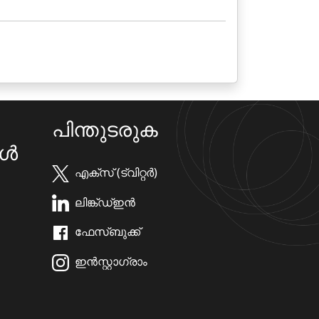
പിന്തുടരുക
കൾ
എക്സ് (ട്വിറ്റർ)
ലിങ്ക്ഡ്ഇൻ
ഫേസ്ബുക്ക്
ഇൻസ്റ്റാഗ്രാം