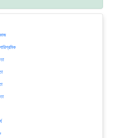
 কাজ
পারিশ্রমিক
িতা
িতা
তা
াতা
্য
ু