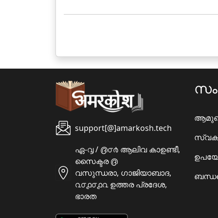
സ
ആമു
support[@]amarkosh.tech
സ്വക
ഏ-൮ / ൫൦൪ ആലിവ കാഉണ്ടീ,
ഉപയോ
സൈക്ടര ൫
വസുന്ധരാ, ഗാജിയാബാദ,
ബന്ധപ
൨൦൧൦൧൨ ഉത്തര പ്രദേശ,
ഭാരത