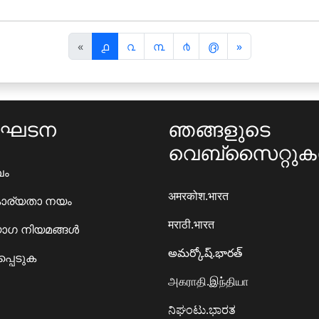
पि
अ
«
൧
൨
൩
൪
൫
»
छ
ग
ला
ला
ംഘടന
ഞങ്ങളുടെ
വെബ്സൈറ്റു
ഖം
अमरकोश.भारत
ാര്യതാ നയം
मराठी.भारत
ഗ നിയമങ്ങൾ
అమర్కోష్.భారత్
്പെടുക
அகராதி.இந்தியா
ನಿಘಂಟು.ಭಾರತ