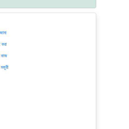
 জামা
ই করা
র কাজ
 মজুরী