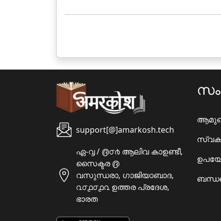
സ
ആമു
support[@]amarkosh.tech
സ്വക
ഏ-൮ / ൫൦൪ ആലിവ കാഉണ്ടീ,
ഉപയോ
സൈക്ടര ൫
വസുന്ധരാ, ഗാജിയാബാദ,
ബന്ധപ
൨൦൧൦൧൨ ഉത്തര പ്രദേശ,
ഭാരത