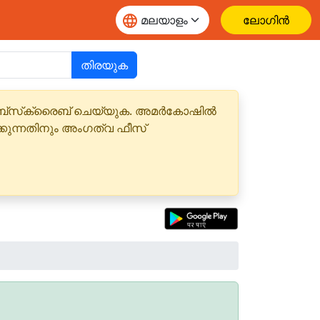
ലോഗിൻ
തിരയുക
 സബ്‌സ്‌ക്രൈബ് ചെയ്യുക. അമർകോഷിൽ
്കുന്നതിനും അംഗത്വ ഫീസ്