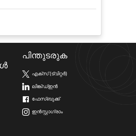
പിന്തുടരുക
കൾ
എക്സ് (ട്വിറ്റർ)
ലിങ്ക്ഡ്ഇൻ
ഫേസ്ബുക്ക്
ഇൻസ്റ്റാഗ്രാം