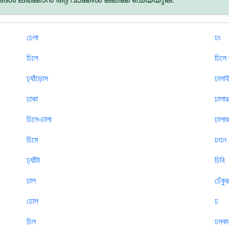
ঢেলা
ঢং
ঢিলে
ঢিলে
ঢ্যাঁড়োস
ঢালা
ঢাকা
ঢালা
ঢিলে-ঢালা
ঢালার
ঢিমে
ঢংঢং
ঢ্যাঁটা
ঢিবি
ঢাল
ঢেঁকুর
ঢোল
ঢ
ঢিল
ঢলকা