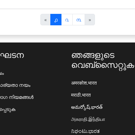
पि
अ
«
൧
൨
൩
»
छ
ग
ला
ला
ംഘടന
ഞങ്ങളുടെ
വെബ്സൈറ്റു
ഖം
अमरकोश.भारत
ാര്യതാ നയം
मराठी.भारत
ഗ നിയമങ്ങൾ
అమర్కోష్.భారత్
്പെടുക
அகராதி.இந்தியா
ನಿಘಂಟು.ಭಾರತ