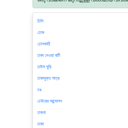
ঢিলি
ঢোক
ঢোলকাঠি
ঢাকা দেওয়া বাটি
ঢাউস ঘুড়ি
ঢাকাযুক্ত পাত্র
ঢঙ
ঢেউয়ের আন্দোলন
ঢাকনা
ঢাকা