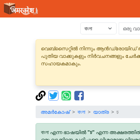
വെബ്‌സൈറ്റിൽ നിന്നും ആൻഡ്രോയിഡ് 
പുതിയ വാക്കുകളും നിർവചനങ്ങളും ചേർക
സഹായകമാകും.
അമർകോഷ്
বাংলা
യാത്ര
ঢ
বাংলা എന്ന ഭാഷയിൽ
"ঢ"
എന്ന അക്ഷരത്തിൽ
ഒരു വാക്കിനെ കുറിച്ചുള്ള വിശദമായ വിവര